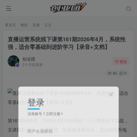
首页
教程
直播
正文
直播运营系统线下课第161期2026年4月，系统性
强，适合零基础到进阶学习【录音+文档】
创业团
关注
3个月前更新
40
0
登录
没有账号？立即注册
第161期训练营｜2026年4月10号课程！三天两夜线下实战，
主讲团队运营、直播带货、短视频流量玩法，适合想提升电
用户名或邮箱