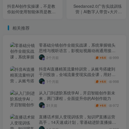
抖音AI创作实操课，不是教
Seedance2.0广告实战训练
你如何使用智能体而是教你
营｜AI数字人带货+大片制
如何利用智能体查现
作，零基础复刻爆款变现
相关推荐
零基础分镜创作全能实战课，系统掌握镜头
思维与视听语言，影视短视频动画通用接单
技能
999
2个月前
6.6
￥
抖音AI直播精英流量特训营，从账号搭建到
千川投放，全域流量变现实战全课，用好工
具让賺钱更简单
998
1个月前
6.6
￥
从入门到进阶系统学AI，开启智能创作新未
来，两门课程，全面提升你的AI创作能力
972
31天前
6.6
￥
直播话术留人变现训练营，知识IP直播运营
高手，14天速成计划，零基础进阶直播操盘
手