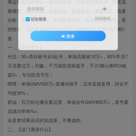
商运营能力的朋友～课程内容全：直播运营系统课、抖音流
登录密码
量模型、团队组建、主播选品、直播话术、视频剪辑、流量
找回密码
记住登录
分析、直播带货实操、直播数据分析、直播运营策略等，系
统性强，适合零基础到进阶学习！全程录音+字幕+电子档1
登录
套
一，【老师简介】
付总：30+类目账号从0起号，单场流量破10万+，80%学员7
天流量过万；刘鑫：千万级投流操盘手，千川/随心推ROI稳
超3+，专治投流亏空；
哩哩：单场GMV500万+直播间推手，话术直接复用，转化平
均提30%；
奶油：百万粉达播全案运营，单场合作GMV800万+，老号重
启成功率90%+。
全是拿结果说话的实战派，不整虚的。
二，【这门课讲什么】