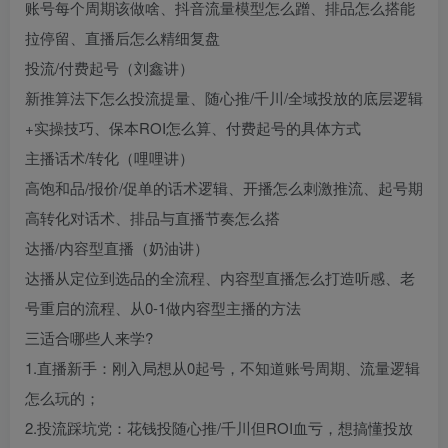
账号每个周期该做啥、抖音流量模型怎么蹭、排品怎么搭能
拉停留、直播后怎么精细复盘
投流/付费起号（刘鑫讲）
新推算法下怎么投流提量、随心推/千川/全域投放的底层逻辑
+实操技巧、保本ROI怎么算、付费起号的具体方式
主播话术/转化（哩哩讲）
高饱和品/报价/促单的话术逻辑、开播怎么刺激推流、起号期
高转化对话术、排品与直播节奏怎么搭
达播/内容型直播（奶油讲）
达播从定位到选品的全流程、内容型直播怎么打造听感、老
号重启的流程、从0-1做内容型主播的方法
三适合哪些人来学?
1.直播新手：刚入局想从0起号，不知道账号周期、流量逻辑
怎么玩的；
2.投流踩坑党：花钱投随心推/千川但ROI血亏，想搞懂投放