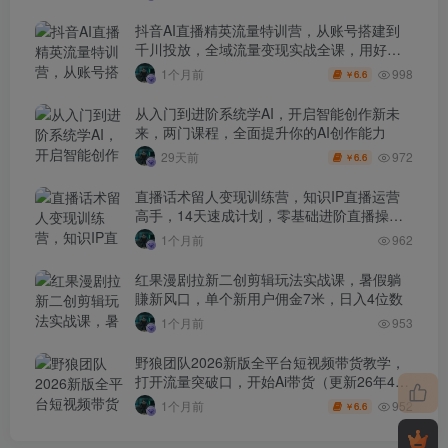
抖音AI直播精英流量特训营，从账号搭建到
千川投放，全域流量变现实战全课，用好工
具让賺钱更简单
998
1个月前
6.6
￥
从入门到进阶系统学AI，开启智能创作新未
来，两门课程，全面提升你的AI创作能力
972
29天前
6.6
￥
直播话术留人变现训练营，知识IP直播运营
高手，14天速成计划，零基础进阶直播操盘
手
1个月前
962
红果漫剧拉新二创剪辑玩法实战课，暑假躺
賺新风口，单个新用户佣金7米，日入4位数
1个月前
953
野狼团队2026新版全平台短视频带货教学，
打开流量突破口，开始Ai带货（更新26年4月
25日）
952
1个月前
6.6
￥