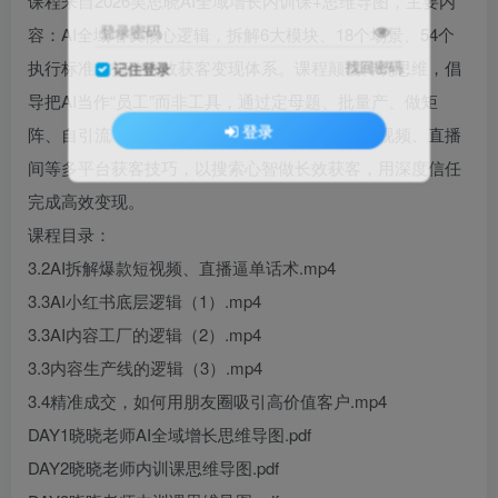
课程来自2026吴思晓AI全域增长内训课+思维导图，主要内
登录密码
容：AI全域增长核心逻辑，拆解6大模块、18个场景、54个
执行标准，打造高效获客变现体系。课程颠覆传统思维，倡
找回密码
记住登录
导把AI当作“员工”而非工具，通过定母题、批量产、做矩
登录
阵、自引流，实现一人顶十人，传授小红书、短视频、直播
间等多平台获客技巧，以搜索心智做长效获客，用深度信任
完成高效变现。
课程目录：
3.2AI拆解爆款短视频、直播逼单话术.mp4
3.3AI小红书底层逻辑（1）.mp4
3.3AI内容工厂的逻辑（2）.mp4
3.3内容生产线的逻辑（3）.mp4
3.4精准成交，如何用朋友圈吸引高价值客户.mp4
DAY1晓晓老师AI全域增长思维导图.pdf
DAY2晓晓老师内训课思维导图.pdf