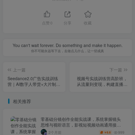
点赞
0
分享
收藏
You can't wait forever. Do something and make it happen.
你不可能永远等下去，去做点儿什么，让一切成真
上一篇
下一篇
Seedance2.0广告实战训练
视频号实战训练营高阶班，
营｜AI数字人带货+大片制
从流量到变现，构建直播驱
作，零基础复刻爆款变现
动的商业闭环（26年4月）
相关推荐
零基础分镜创作全能实战课，系统掌握镜头
思维与视听语言，影视短视频动画通用接单
技能
999
2个月前
6.6
￥