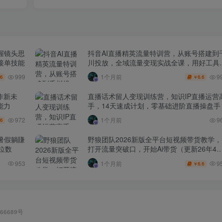
握镜头思
抖音AI直播精英流量特训营，从账号搭建到
接单技能
川投放，全域流量变现实战全课，用好工具
賺钱更简单
999
9
1个月前
.6
6.6
￥
作新未
直播话术留人变现训练营，知识IP直播运营
能力
手，14天速成计划，零基础进阶直播操盘手
972
1个月前
9
.6
暑假躺賺
野狼团队2026新版全平台短视频带货教学，
位数
打开流量突破口，开始Ai带货（更新26年4
25日）
9
953
1个月前
6.6
￥
66689号