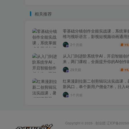
相关推荐
零基础分镜创作全能实战课，系统掌
维与视听语言，影视短视频动画通用
2个月前
6
￥
从入门到进阶系统学AI，开启智能创
来，两门课程，全面提升你的AI创作
29天前
6
￥
红果漫剧拉新二创剪辑玩法实战课，
新风口，单个新用户佣金7米，日入4
1个月前
Copyright © 2025 ·
创业团
辽ICP备20250