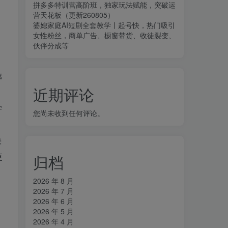
拼多多特训营高阶班，独家玩法赋能，突破运
，
营天花板（更新260805）
婆媳家庭AI短剧全套教学丨起号快，热门吸引
女性粉丝，商单广告、橱窗带货、收徒裂变、
伙伴分成等
速
近期评论
，
学
您尚未收到任何评论。
快
更
归档
2026 年 8 月
2026 年 7 月
2026 年 6 月
2026 年 5 月
2026 年 4 月