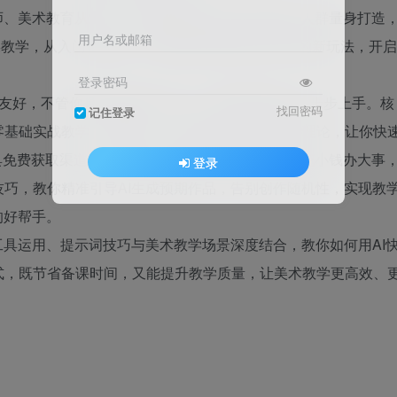
师、美术教育从业者、零基础想涉足AI美术教育的人群量身打造
用户名或邮箱
操教学，从入门到精通，轻松解锁AI赋能美术教学的新玩法，开启
登录密码
础友好，不管你是否接触过AI工具，都能跟着课程一步步上手。核
找回密码
记住登录
零基础实战教学，拆解每一个操作步骤，避开复杂理论，让你快
工具免费获取渠道，传授工具筛选与搭配秘籍，教你花小钱办大事
登录
巧，教你精准引导AI生成预期作品，告别创作随机性，实现教
的好帮手。
工具运用、提示词技巧与美术教学场景深度结合，教你如何用AI
式，既节省备课时间，又能提升教学质量，让美术教学更高效、