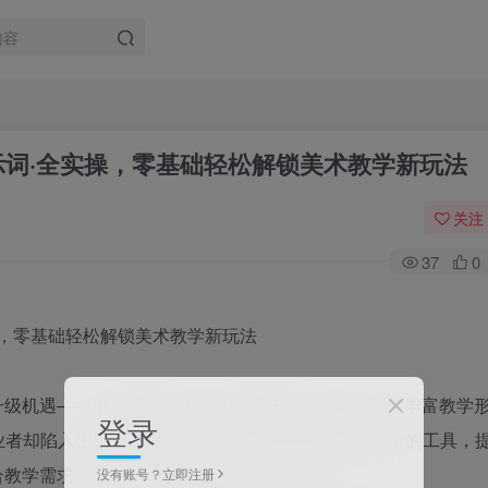
示词·全实操，零基础轻松解锁美术教学新玩法
关注
37
0
升级机遇——用AI赋能教学，既能降低教学成本，又能丰富教学
登录
者却陷入困境：不懂AI工具、不会筛选适配美术教学的工具，
合教学需求，想尝试却不知从何下手。
没有账号？立即注册