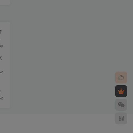
千
让
98
高
62
月
52