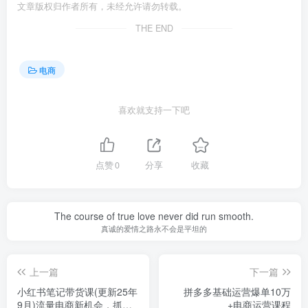
文章版权归作者所有，未经允许请勿转载。
THE END
电商
喜欢就支持一下吧
点赞
0
分享
收藏
The course of true love never did run smooth.
真诚的爱情之路永不会是平坦的
上一篇
下一篇
小红书笔记带货课(更新25年
拼多多基础运营爆单10万
9月)流量电商新机会，抓住
+电商运营课程