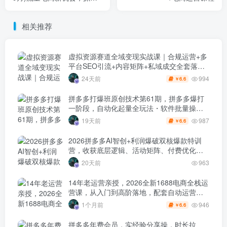
小红书的流量红利
相关推荐
虚拟资源赛道全域变现实战课｜合规运营+多
平台SEO引流+内容矩阵+私域成交全套落地
玩法
994
24天前
6.6
￥
拼多多打爆班原创技术第61期，拼多多爆打
一阶段，自动化起量全玩法・软件批量操
作・投产优化・大促矩阵实战课
987
19天前
6.6
￥
2026拼多多AI智创+利润爆破双核爆款特训
营，收获底层逻辑、活动矩阵、付费优化、
0-1打爆SOP
20天前
963
14年老运营亲授，2026全新1688电商全栈运
营课，从入门到高阶落地，配套自动运营表
+工具包+直播诊断等
946
1个月前
6.6
￥
拼多多年费会员，实经验分享操，时长拉