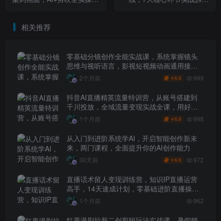
新手也能精准传递情感
（小白可直接套用）
相关推荐
零基础分镜创作全能实战课，系统掌握镜头
思维与视听语言，影视短视频动画通用接单
技能
999
2个月前
6.6
￥
抖音AI直播精英流量特训营，从账号搭建到
千川投放，全域流量变现实战全课，用好工
具让賺钱更简单
998
1个月前
6.6
￥
从入门到进阶系统学AI，开启智能创作新未
来，两门课程，全面提升你的AI创作能力
972
30天前
6.6
￥
直播话术留人变现训练营，知识IP直播运营
高手，14天速成计划，零基础进阶直播操盘
手
1个月前
962
红果漫剧拉新二创剪辑玩法实战课，暑假躺