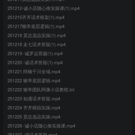
251212-诚小店随心推实操课(1).mp4
251215齐齐话术框架(1).mp4
251217猴帝底层逻辑(1).mp4
251218 昊总选品实操(1).mp4
251218 走七话术答疑(1).mp4
251219 -诚罗运营篇(1).mp4
251220 -诚话术答疑(1).mp4
251221 阿楠千川全域.mp4
251222 猴帝底层逻辑.mp4
251222 猴帝团队阿康小店教程,txt
251223 知遇话术答疑.mp4
251224 齐齐模拟实操,mp4
251225 昊总选品实操,mp4
251226 -诚小店随心推实操课,mp4
251227 -诚话术答疑,mp4