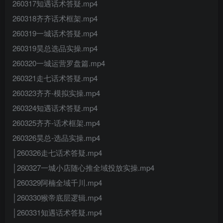
260317知遇话术答疑.mp4
260318齐齐话术框架.mp4
260319一城话术答疑.mp4
260319昊总选品实操.mp4
260320一城运营罗盘篇.mp4
260321走七话术答疑.mp4
260323齐齐-模拟实操.mp4
260324知遇话术答疑.mp4
260325齐齐-话术框架.mp4
260326昊总-选品实操.mp4
│260326走七话术答疑.mp4
│260327一城小店随心推全域投放实操.mp4
│260329阿楠全域千川.mp4
│260330猴帝底层逻辑.mp4
│260331知遇话术答疑.mp4