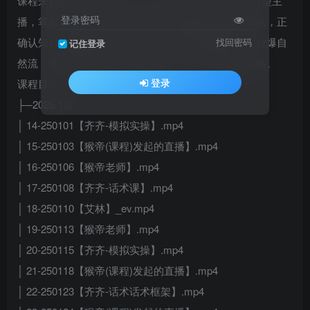
课程来自猴帝1600线上课。从0-1快速起号，成为运营型主
登录密码
播，掌握主播必备三大技能。帮助你快速复制直播团队，正
确认知抖音推流逻辑，说符合平台推流逻辑的话术。拉爆自
找回密码
记住登录
然流，做懂流量的主播，新规政策下，自然流破圈攻略。
登录
课程目录：
├─2025.1月
│ 14-250101【齐齐-模拟实操】.mp4
│ 15-250103【猴帝(课程)发起的直播】.mp4
│ 16-250106【猴帝老师】.mp4
│ 17-250108【齐齐-话术课】.mp4
│ 18-250110【艾林】_ev.mp4
│ 19-250113【猴帝老师】.mp4
│ 20-250115【齐齐-模拟实操】.mp4
│ 21-250118【猴帝(课程)发起的直播】.mp4
│ 22-250123【齐齐-话术话术框架】.mp4