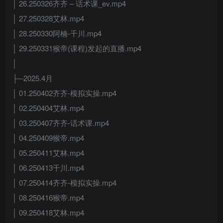
│ 26.250326齐齐 – 话术课_ev.mp4
│ 27.250328艾林.mp4
│ 28.250330阿楠-千川.mp4
│ 29.250331猴帝(课程)发起的直播.mp4
│
├─2025.4月
│ 01.250402齐齐-模拟实操.mp4
│ 02.250404艾林.mp4
│ 03.250407齐齐-话术课.mp4
│ 04.250409猴帝.mp4
│ 05.250411艾林.mp4
│ 06.250413千川.mp4
│ 07.250414齐齐-模拟实操.mp4
│ 08.250416猴帝.mp4
│ 09.250418艾林.mp4