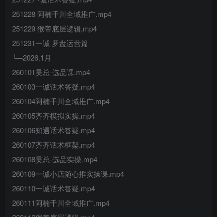
251228 阿楠千川全域推广.mp4
251229 猴帝底层逻辑,mp4
251231一诚 罗盘运营篇
└─2026.1月
260101昊总-选品课.mp4
260103一诚话术答疑.mp4
260104阿楠千川全域推广.mp4
260105齐齐模拟实操.mp4
260106知遇话术答疑.mp4
260107齐齐话术框架.mp4
260108昊总-选品实操.mp4
260109一诚小店随心推实操课.mp4
260110一诚话术答疑.mp4
260111阿楠千川全域推广.mp4