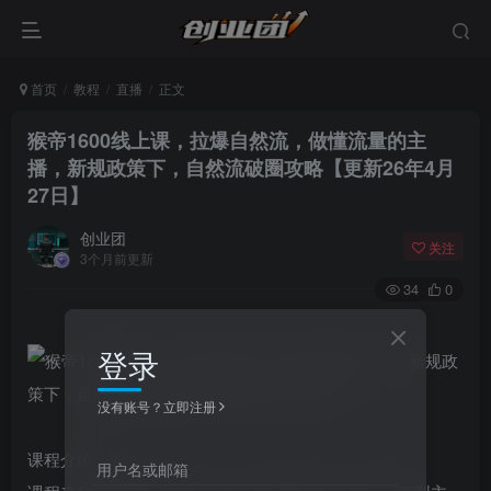
首页
教程
直播
正文
猴帝1600线上课，拉爆自然流，做懂流量的主
播，新规政策下，自然流破圈攻略【更新26年4月
27日】
创业团
关注
3个月前更新
34
0
登录
没有账号？立即注册
课程介绍：
用户名或邮箱