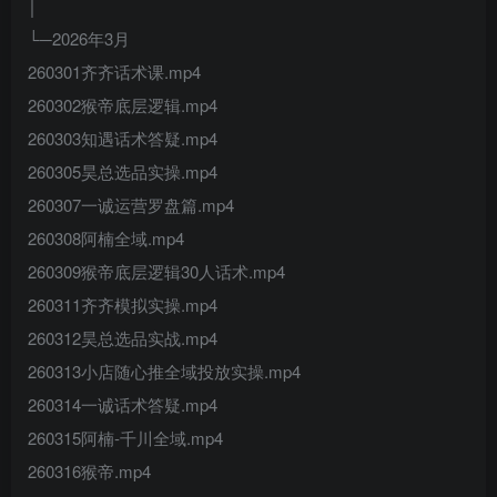
│
└─2026年3月
260301齐齐话术课.mp4
260302猴帝底层逻辑.mp4
260303知遇话术答疑.mp4
260305昊总选品实操.mp4
260307一诚运营罗盘篇.mp4
260308阿楠全域.mp4
260309猴帝底层逻辑30人话术.mp4
260311齐齐模拟实操.mp4
260312昊总选品实战.mp4
260313小店随心推全域投放实操.mp4
260314一诚话术答疑.mp4
260315阿楠-千川全域.mp4
260316猴帝.mp4