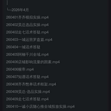
│
└─2026年4月
260401齐齐模拟实操.mp4
260402昊总选品实操.mp4
260402走七话术答疑.mp4
260403一城运营罗盘篇.mp4
260404一城话术答疑
260405阿楠千川全域.mp4
260406店铺影响流量的因素.mp4
260406猴帝.mp4
260407知遇话术答疑.mp4
260408齐齐憋单话术框架.mp4
260409昊总-选品实操.mp4
260409走七话术答疑.mp4
260410一诚小店随心推全域投放实操.mp4