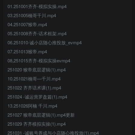
01.251001齐齐-模拟实操.mp4
03.251005楠哥千川.mp4
04.251007猴帝.mp4
05.251008齐齐-话术框架.mp4
06.251010-诚小店随心推投放_evmp4
07.251013猴帝.mp4
08,251015齐齐-模拟实操evmp4
251020 猴帝底层逻辑(1).mp4
10.251021楠哥—千川.mp4
251022 齐齐话术课(1).mp4
251024 -诚运营罗盘篇(1).mp4
13.251026阿楠 千川.mp4
251027 猴帝底层逻辑(1).mp4更新
251029 齐齐模拟实操(1).mp4
251031 -诚账号养成与小店随心推投放(1).mp4