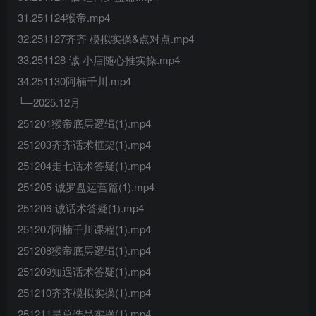
31.251124猴帝.mp4
32.251127齐齐 模拟实操&点对点.mp4
33.251128-诚 小店随心推实操.mp4
34.251130阿楠千川.mp4
└─2025.12月
251201猴帝底层逻辑(1).mp4
251203齐齐话术框架(1).mp4
251204走七话术答疑(1).mp4
251205-诚罗盘运营篇(1).mp4
251206-诚话术答疑(1).mp4
251207阿楠千川课程(1).mp4
251208猴帝底层逻辑(1).mp4
251209知遇话术答疑(1).mp4
251210齐齐模拟实操(1).mp4
251211昊总选品实操(1).mp4