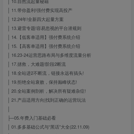
│ 10.自然流起量秘籍
│ 11.带你盈利!强付费实现高投产
│ 12.24年!全新四大起量方案
│ 13.避雷专题!容易忽视的平台潜规则
│ 14.【低客单适用】强付费系统介绍
│ 15.【高客单适用】强付费系统介绍
│ 16.23-24运营思路布局与多维度流量分析
│ 17.拯救，大难题!阶段2断流
│ 18.全站进2不断流，链接永远有搞头!
│ 19.拒绝全站衰败，保持巅峰状态!
│ 20.全站案例剖析，解决所有疑难杂症!
│ 21.产品适用方向|找到正确的运营玩法
│
├─05.年费入门基础必看
│ 01.多多基础公式与“黑话”大全(22.11.09)