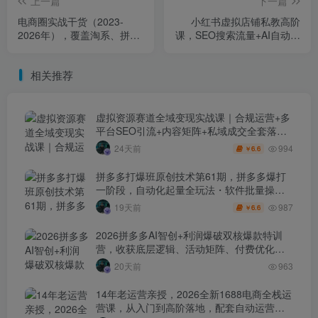
上一篇
下一篇
电商圈实战干货（2023-
小红书虚拟店铺私教高阶
2026年），覆盖淘系、拼多
课，SEO搜索流量+AI自动化
多、抖音、小红书等多平
创作=躺賺，单店月入1W+
台，助力电商人避开坑、提
相关推荐
效率、稳盈利（更新4月
27）
虚拟资源赛道全域变现实战课｜合规运营+多
平台SEO引流+内容矩阵+私域成交全套落地
玩法
994
24天前
6.6
￥
拼多多打爆班原创技术第61期，拼多多爆打
一阶段，自动化起量全玩法・软件批量操
作・投产优化・大促矩阵实战课
987
19天前
6.6
￥
2026拼多多AI智创+利润爆破双核爆款特训
营，收获底层逻辑、活动矩阵、付费优化、
0-1打爆SOP
20天前
963
14年老运营亲授，2026全新1688电商全栈运
营课，从入门到高阶落地，配套自动运营表