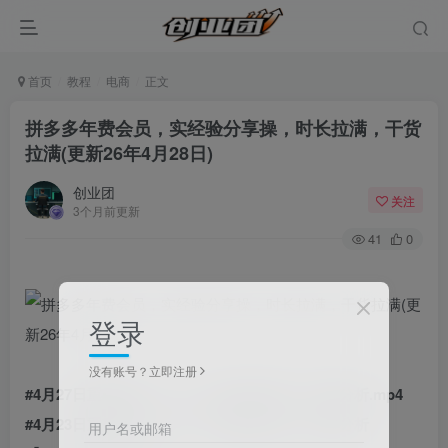
首页
教程
电商
正文
拼多多年费会员，实经验分享操，时长拉满，干货
拉满(更新26年4月28日)
创业团
关注
3个月前更新
41
0
登录
没有账号？立即注册
#4月27日重磅更新：[70]–【实战特训课】–诊断分析.mp4
#4月23日重磅更新：[69]–【实战特训课】–诊断分析
用户名或邮箱