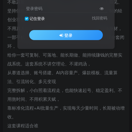
不敢露脸、不会口才、没才艺、不会拍视频、怕熟人看见、
登录密码
坚持做也不賺钱。不露脸自媒体就是给普通人量身定制的轻
找回密码
记住登录
创业赛道，
不用真人出镜、不用露声音、不用拍实景、不用颜值身材，
登录
一部手机、全程AI辅助，从0起号、涨粉、引流、变现全套闭
环，
给你一套可复制、可落地、能长期做、能持续賺钱的完整实
战系统。这套系统不讲空理论、不灌鸡汤，
从赛道选择、账号搭建、AI内容量产、爆款模板、流量算
法、引流转化、多元变现
完整拆解，小白照着流程走，也能快速起号、稳定盈利。不
用熬时间、不用积累天赋，
靠标准化流程+AI批量生产，实现每天少量时间，长期被动增
收。
这套课程适合谁