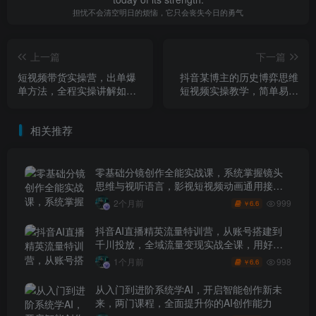
担忧不会清空明日的烦恼，它只会丧失今日的勇气
上一篇
下一篇
短视频带货实操营，出单爆
抖音某博主的历史博弈思维
单方法，全程实操讲解如何
短视频实操教学，简单易上
起号、涨粉、选品、出单、
手，新手也能拿伙伴计划+精
投放
选独家收益
相关推荐
零基础分镜创作全能实战课，系统掌握镜头
思维与视听语言，影视短视频动画通用接单
技能
999
2个月前
6.6
￥
抖音AI直播精英流量特训营，从账号搭建到
千川投放，全域流量变现实战全课，用好工
具让賺钱更简单
998
1个月前
6.6
￥
从入门到进阶系统学AI，开启智能创作新未
来，两门课程，全面提升你的AI创作能力