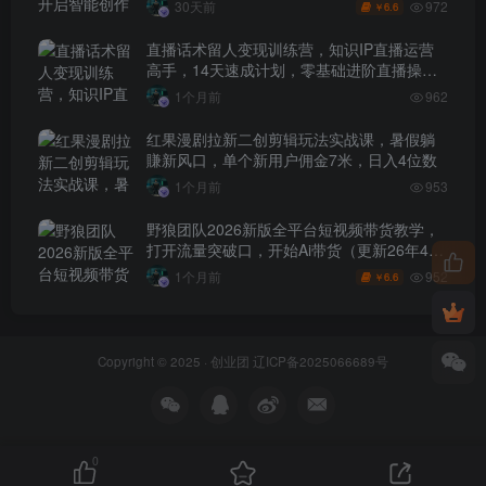
972
30天前
6.6
￥
直播话术留人变现训练营，知识IP直播运营
高手，14天速成计划，零基础进阶直播操盘
手
1个月前
962
红果漫剧拉新二创剪辑玩法实战课，暑假躺
賺新风口，单个新用户佣金7米，日入4位数
1个月前
953
野狼团队2026新版全平台短视频带货教学，
打开流量突破口，开始Ai带货（更新26年4月
25日）
952
1个月前
6.6
￥
Copyright © 2025 ·
创业团
辽ICP备2025066689号
0