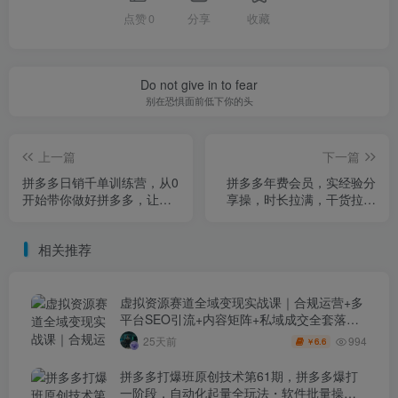
点赞
0
分享
收藏
Do not give in to fear
别在恐惧面前低下你的头
上一篇
下一篇
拼多多日销千单训练营，从0
拼多多年费会员，实经验分
开始带你做好拼多多，让日
享操，时长拉满，干货拉满
销千单可以快速复制(更新26
(更新26年05月05日)
年4月)
相关推荐
虚拟资源赛道全域变现实战课｜合规运营+多
平台SEO引流+内容矩阵+私域成交全套落地
玩法
994
25天前
6.6
￥
拼多多打爆班原创技术第61期，拼多多爆打
一阶段，自动化起量全玩法・软件批量操