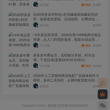
作・投产优化・大促矩阵实战课
987
20天前
6.6
￥
2026拼多多AI智创+利润爆破双核爆款特训
营，收获底层逻辑、活动矩阵、付费优化、
0-1打爆SOP
22天前
963
14年老运营亲授，2026全新1688电商全栈运
营课，从入门到高阶落地，配套自动运营表
+工具包+直播诊断等
946
1个月前
6.6
￥
拼多多年费会员，实经验分享操，时长拉
满，干货拉满(更新26年06月08日)
942
1个月前
6.6
￥
2026年人工智能AI商业电影广告媒体制作大
师班，多AI工具协同，从脚本配音配乐到电
影级短片、品牌广告全流程实战（中英字
25天前
936
幕）
Copyright © 2025 ·
创业团
辽ICP备2025066689号