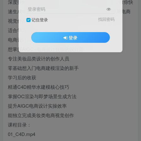
深度拆解C4D建模全流程，结合OC渲染与即梦工具，教你快
登录密码
速生成电商场景，赋能设计效率提升，助力打造高质量电商
找回密码
记住登录
视觉作品。
适合学习人群
登录
电商设计从业者寻求效率升级者
想掌握AIGC+电商设计技能的设计师
专注美妆品类设计的创作人员
零基础想入门电商建模渲染的新手
学习后的收获
精通C4D精华水建模核心技巧
掌握OC渲染与即梦场景生成方法
提升AIGC电商设计实操效率
能独立完成美妆类电商视觉创作
课程目录：
01_C4D.mp4