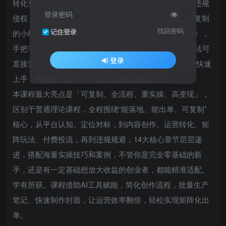
转化变现？想做高客单虚拟产品，却不懂平台规则、怕违规
登录密码
侵权，只能看着别人轻松变现？不用再盲目摸索，《可复制
找回密码
记住登录
的小红书开挂指南——小红书虚拟运营出单矩阵实操课》，
手把手教你从0到1跑通小红书虚拟运营全流程，所有玩法可
登录
直接复制，AI赋能+30个赛道+80个变现案例，新手也能快速
上手，解锁低门槛、高收益的虚拟副业新路径。
本课程最大亮点是「可复制、全流程、重实操、高变现」，
区别于普通理论课程，全程围绕“能落地、能出单、可复制”
核心，从平台认知、定位对标，到内容创作、运营转化、矩
阵玩法、付费投流，再到违规规避，14大核心章节层层递
进，搭配海量实操技巧和案例，不管你是完全零基础的新
手，还是有一定基础想放大收益的创业者，都能精准适配、
学有所获。课程借助AI工具赋能，简化创作流程，批量生产
笔记、快速制作封面，让运营效率翻倍，轻松实现矩阵化出
单。