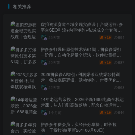
润的处境（2026年5月）
相关推荐
虚拟资源赛道全域变现实战课｜合规运营+多
平台SEO引流+内容矩阵+私域成交全套落地
玩法
994
25天前
6.6
￥
拼多多打爆班原创技术第61期，拼多多爆打
一阶段，自动化起量全玩法・软件批量操
作・投产优化・大促矩阵实战课
987
20天前
6.6
￥
2026拼多多AI智创+利润爆破双核爆款特训
营，收获底层逻辑、活动矩阵、付费优化、
0-1打爆SOP
22天前
963
14年老运营亲授，2026全新1688电商全栈运
营课，从入门到高阶落地，配套自动运营表
+工具包+直播诊断等
946
1个月前
6.6
￥
拼多多年费会员，实经验分享操，时长拉
满，干货拉满(更新26年06月08日)