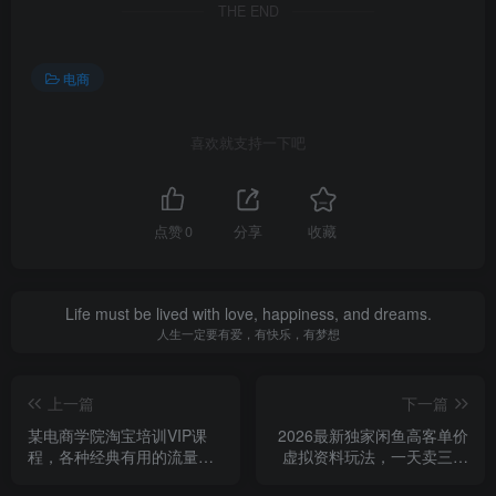
THE END
电商
喜欢就支持一下吧
点赞
0
分享
收藏
Life must be lived with love, happiness, and dreams.
人生一定要有爱，有快乐，有梦想
上一篇
下一篇
某电商学院淘宝培训VIP课
2026最新独家闲鱼高客单价
程，各种经典有用的流量获
虚拟资料玩法，一天卖三四
取秘籍，改善运营产品没利
十单，无脑操作日入3张+