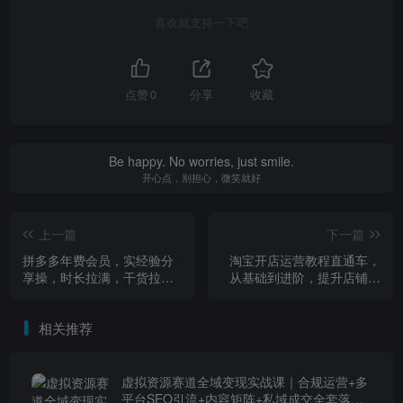
喜欢就支持一下吧
点赞
0
分享
收藏
Be happy. No worries, just smile.
开心点，别担心，微笑就好
上一篇
下一篇
拼多多年费会员，实经验分
淘宝开店运营教程直通车，
享操，时长拉满，干货拉满
从基础到进阶，提升店铺流
(更新26年05月08日)
量，转化率和整体运营效率
（更新26年5月08日）
相关推荐
虚拟资源赛道全域变现实战课｜合规运营+多
平台SEO引流+内容矩阵+私域成交全套落地