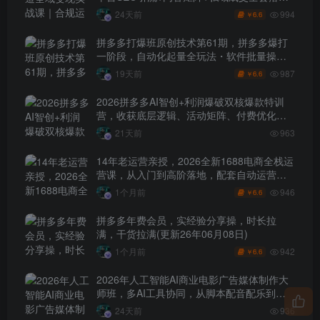
玩法
994
24天前
6.6
￥
拼多多打爆班原创技术第61期，拼多多爆打
一阶段，自动化起量全玩法・软件批量操
作・投产优化・大促矩阵实战课
987
19天前
6.6
￥
2026拼多多AI智创+利润爆破双核爆款特训
营，收获底层逻辑、活动矩阵、付费优化、
0-1打爆SOP
21天前
963
14年老运营亲授，2026全新1688电商全栈运
营课，从入门到高阶落地，配套自动运营表
+工具包+直播诊断等
946
1个月前
6.6
￥
拼多多年费会员，实经验分享操，时长拉
满，干货拉满(更新26年06月08日)
942
1个月前
6.6
￥
2026年人工智能AI商业电影广告媒体制作大
师班，多AI工具协同，从脚本配音配乐到电
影级短片、品牌广告全流程实战（中英字
24天前
936
幕）