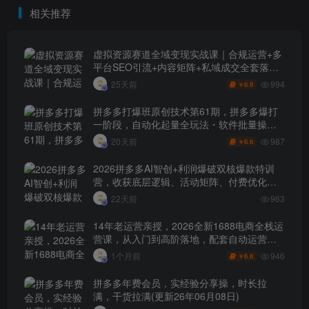
相关推荐
虚拟资源赛道全域变现实战课｜合规运营+多
平台SEO引流+内容矩阵+私域成交全套落地
玩法
994
25天前
6.6
￥
拼多多打爆班原创技术第61期，拼多多爆打
一阶段，自动化起量全玩法・软件批量操
作・投产优化・大促矩阵实战课
987
20天前
6.6
￥
2026拼多多AI智创+利润爆破双核爆款特训
营，收获底层逻辑、活动矩阵、付费优化、
0-1打爆SOP
22天前
963
14年老运营亲授，2026全新1688电商全栈运
营课，从入门到高阶落地，配套自动运营表
+工具包+直播诊断等
946
1个月前
6.6
￥
拼多多年费会员，实经验分享操，时长拉
满，干货拉满(更新26年06月08日)