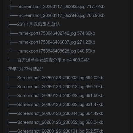
|├──Screenshot_20260117_092935.jpg 717.72kb
|└──Screenshot_20260117_092946.jpg 765.96kb
├──26年1月佩佩重点总结
|├──mmexport1758846402742.jpg 574.69kb
|├──mmexport1758846406087.jpg 271.23kb
|└──mmexport1758846408628.jpg 340.59kb
└──百万爆单学员连麦分享.mp4 400.24M
26年1月23号选品/
├──Screenshot_20260126_230002.jpg 694.02kb
├──Screenshot_20260126_230013.jpg 650.10kb
├──Screenshot_20260126_230023.jpg 691.50kb
├──Screenshot_20260126_230033.jpg 631.47kb
├──Screenshot_20260126_230044.jpg 664.49kb
├──Screenshot_20260126_230052.jpg 668.34kb
├──Screenshot_20260126_230101.jpg 592.57kb