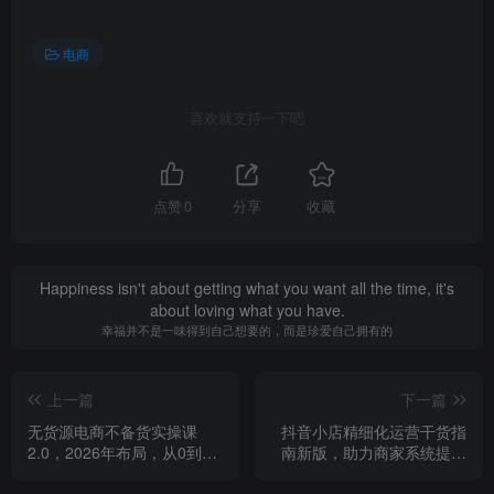
电商
喜欢就支持一下吧
点赞
0
分享
收藏
Happiness isn't about getting what you want all the time, it's
about loving what you have.
幸福并不是一味得到自己想要的，而是珍爱自己拥有的
上一篇
下一篇
无货源电商不备货实操课
抖音小店精细化运营干货指
2.0，2026年布局，从0到1
南新版，助力商家系统提升
全网最低10%费比全链路打
店铺运营能力（更新26年5
法【更新26年5月】
月）