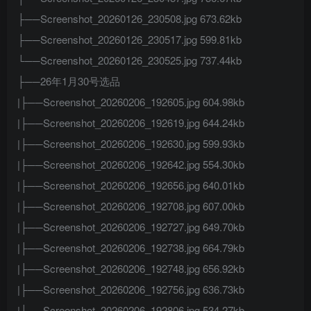
├──Screenshot_20260126_230508.jpg 673.62kb
├──Screenshot_20260126_230517.jpg 599.81kb
└──Screenshot_20260126_230525.jpg 737.44kb
├──26年1月30号选品
|├──Screenshot_20260206_192605.jpg 604.98kb
|├──Screenshot_20260206_192619.jpg 644.24kb
|├──Screenshot_20260206_192630.jpg 599.93kb
|├──Screenshot_20260206_192642.jpg 554.30kb
|├──Screenshot_20260206_192656.jpg 640.01kb
|├──Screenshot_20260206_192708.jpg 607.00kb
|├──Screenshot_20260206_192727.jpg 649.70kb
|├──Screenshot_20260206_192738.jpg 664.79kb
|├──Screenshot_20260206_192748.jpg 656.92kb
|├──Screenshot_20260206_192756.jpg 636.73kb
|├──Screenshot_20260206_192806.jpg 534.27kb