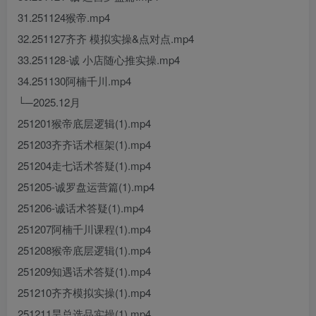
31.251124猴帝.mp4
32.251127齐齐 模拟实操&点对点.mp4
33.251128-诚 小店随心推实操.mp4
34.251130阿楠千川.mp4
└─2025.12月
251201猴帝底层逻辑(1).mp4
251203齐齐话术框架(1).mp4
251204走七话术答疑(1).mp4
251205-诚罗盘运营篇(1).mp4
251206-诚话术答疑(1).mp4
251207阿楠千川课程(1).mp4
251208猴帝底层逻辑(1).mp4
251209知遇话术答疑(1).mp4
251210齐齐模拟实操(1).mp4
251211昊总选品实操(1).mp4