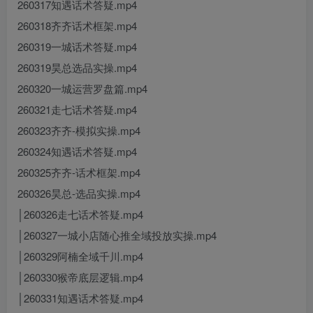
260317知遇话术答疑.mp4
260318齐齐话术框架.mp4
260319一城话术答疑.mp4
260319昊总选品实操.mp4
260320一城运营罗盘篇.mp4
260321走七话术答疑.mp4
260323齐齐-模拟实操.mp4
260324知遇话术答疑.mp4
260325齐齐-话术框架.mp4
260326昊总-选品实操.mp4
│260326走七话术答疑.mp4
│260327一城小店随心推全域投放实操.mp4
│260329阿楠全域千川.mp4
│260330猴帝底层逻辑.mp4
│260331知遇话术答疑.mp4