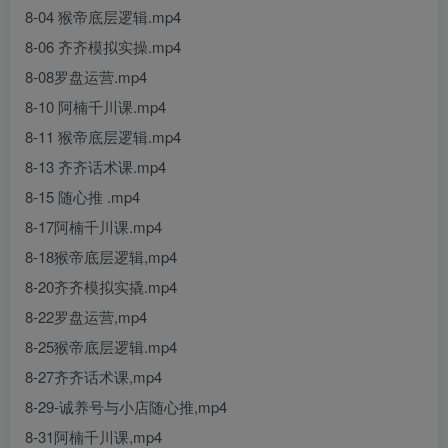
8-04 猴帝底层逻辑.mp4
8-06 齐齐模拟实操.mp4
8-08罗盘运营.mp4
8-10 阿楠千川课.mp4
8-11 猴帝底层逻辑.mp4
8-13 齐齐话术课.mp4
8-15 随心推 .mp4
8-17阿楠千川课.mp4
8-18猴帝底层逻辑,mp4
8-20齐齐模拟实撬.mp4
8-22罗盘运营,mp4
8-25猴帝底层逻辑.mp4
8-27齐齐话术课,mp4
8-29-诚养号与小店随心推,mp4
8-31阿楠千川课,mp4