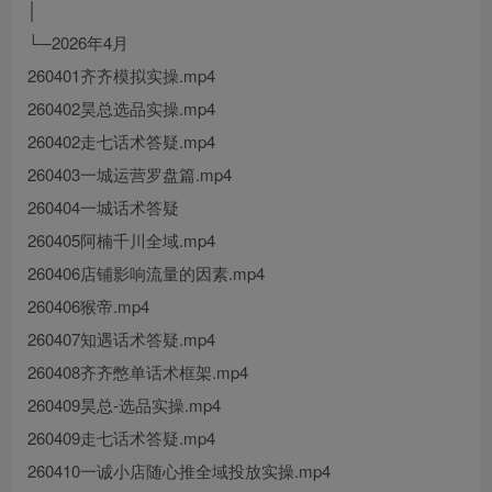
│
└─2026年4月
260401齐齐模拟实操.mp4
260402昊总选品实操.mp4
260402走七话术答疑.mp4
260403一城运营罗盘篇.mp4
260404一城话术答疑
260405阿楠千川全域.mp4
260406店铺影响流量的因素.mp4
260406猴帝.mp4
260407知遇话术答疑.mp4
260408齐齐憋单话术框架.mp4
260409昊总-选品实操.mp4
260409走七话术答疑.mp4
260410一诚小店随心推全域投放实操.mp4