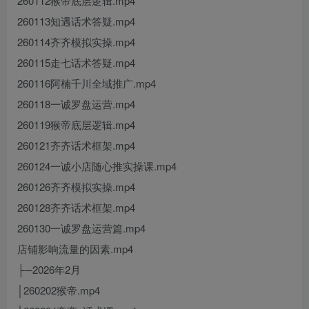
260112猴帝底层逻辑.mp4
260113知遇话术答疑.mp4
260114齐齐模拟实操.mp4
260115走七话术答疑.mp4
260116阿楠千川全域推广.mp4
260118一诚罗盘运营.mp4
260119猴帝底层逻辑.mp4
260121齐齐话术框架.mp4
260124一诚小店随心推实操课.mp4
260126齐齐模拟实操.mp4
260128齐齐话术框架.mp4
260130一诚罗盘运营篇.mp4
店铺影响流量的因素.mp4
├─2026年2月
│260202猴帝.mp4