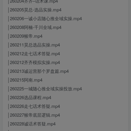
│260204齐齐–话术课.mp4
│260205昊总-选品实操.mp4
│260206一诚小店随心推全域实操.mp4
│260208阿楠-千川全域.mp4
│260209猴帝.mp4
│260211昊总选品实操.mp4
│260212走七话术答疑.mp4
│260212齐齐模拟实操.mp4
│260213诚运营那个罗盘篇.mp4
│260215阿南.mp4
│260225一城随心推全域实操投放.mp4
│260226选品课程.mp4
│260226走七话术答疑.mp4
│260227猴帝底层逻辑.mp4
│260228诚话术答疑.mp4