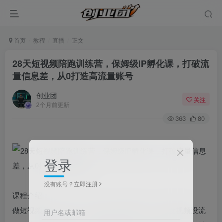
首页
教程
直播
正文
28天短视频陪跑训练营，保姆级IP孵化课，打破流
量信息差，从0打造高流量账号
创业团
关注
2个月前更新
363
80
登录
没有账号？立即注册
课程介绍：
做短视频总陷入迷茫？不懂抖音底层逻辑，盲目发视频没流
用户名或邮箱