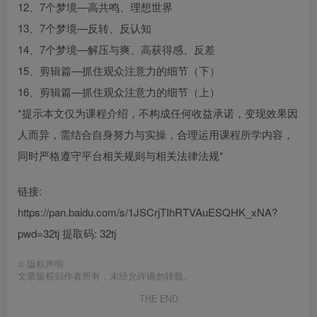
12、7个梦境—高共鸣、理想世界
13、7个梦境—反转、反认知
14、7个梦境—解压与爽、高获得感、反差
15、剪辑篇—抓住观众注意力的细节（下）
16、剪辑篇—抓住观众注意力的细节（上）
*提示本文仅为课程介绍，不构成任何收益承诺，变现效果因
人而异，需结合自身努力与实操，合理运用课程所学内容，
同时严格遵守平台相关规则与相关法律法规*
链接:
https://pan.baidu.com/s/1JSCrjTIhRTVAuESQHK_xNA?
pwd=32tj 提取码: 32tj
©
版权声明
文章版权归作者所有，未经允许请勿转载。
THE END