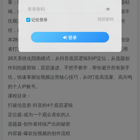
量；找不到清晰定位，账号杂乱无章，观众记不住；选题枯
登录密码
竭，难以持续产出内容；不会拍摄剪辑，作品质感差，留不
找回密码
记住登录
住观众；被流量信息差困住，看着别人轻松做爆款、涨粉
丝，自己却迟迟没有突破，浪费大量时间精力。​
登录
本28天短视频陪跑训练营，专为短视频新手、想做IP的创业
者打造，以“保姆级IP孵化、打破流量信息差”为核心，采用
28天系统化陪跑模式，从抖音底层逻辑到IP定位，从选题创
作到拍摄剪辑，层层递进、手把手教学，帮你避开所有新手
坑，快速掌握短视频运营核心技巧，从0打造高流量、高共鸣
的个人IP账号。
课程目录：
打破信息差-抖音的4个底层逻辑
定位篇-成为一个观众喜欢的人
选题篇-创作者持续产出的秘密
内容篇-爆款短视频的创作流程