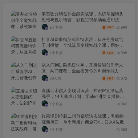
零基础分镜创作全能实战课，系统掌握镜头
思维与视听语言，影视短视频动画通用接单
技能
999
2个月前
6.6
￥
抖音AI直播精英流量特训营，从账号搭建到
千川投放，全域流量变现实战全课，用好工
具让賺钱更简单
998
1个月前
6.6
￥
从入门到进阶系统学AI，开启智能创作新未
来，两门课程，全面提升你的AI创作能力
972
29天前
6.6
￥
直播话术留人变现训练营，知识IP直播运营
高手，14天速成计划，零基础进阶直播操盘
手
1个月前
962
红果漫剧拉新二创剪辑玩法实战课，暑假躺
賺新风口，单个新用户佣金7米，日入4位数
1个月前
953