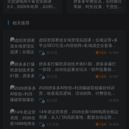
无货源电商不备货实操课
拼多多年费会员，实经验分
2.0，2026年布局，从0到1
享操，时长拉满，干货拉满
全网最低10%费比全链路打
(更新26年05月19日)
法【更新26年5月19日】
相关推荐
虚拟资源赛道全域变现实战课｜合规运营+多
平台SEO引流+内容矩阵+私域成交全套落地
玩法
994
25天前
6.6
￥
拼多多打爆班原创技术第61期，拼多多爆打
一阶段，自动化起量全玩法・软件批量操
作・投产优化・大促矩阵实战课
987
20天前
6.6
￥
2026拼多多AI智创+利润爆破双核爆款特训
营，收获底层逻辑、活动矩阵、付费优化、
0-1打爆SOP
22天前
963
14年老运营亲授，2026全新1688电商全栈运
营课，从入门到高阶落地，配套自动运营表
+工具包+直播诊断等
946
1个月前
6.6
￥