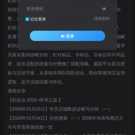
松鼠本人从上至下全面指导
登录密码
排除疑难杂症，同步升级整店盈利情况无其他教师，无助
教，全程本人亲自辅导
找回密码
记住登录
松鼠会淘宝电商VIP课程。课程涵盖自然搜索操作、无界、
登录
直通车、引力魔方、万相台等关键推广工具详解，从功能解
析到选词出价、人群逻辑等实操技巧逐一拆解。结合大量学
员真实案例诊断分析，针对标品、半标品、非标品等不同品
类，提供适配的搜索与付费推广搭配策略。紧跟平台算法更
新与活动节奏，从基础布局到高阶优化，助你掌握淘宝运营
逻辑，提升店铺流量与转化。
课程目录:
【松鼠会·2026~终局之战·】
【2026年03月03日】学员店铺数据诊断与分析（一）
【2026年03月04日】自然搜索·（一）2026年淘系电商总方
向与所需掌握技能一览