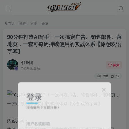
首页
教程
直播
正文
90分钟打造AI写手！一次搞定广告、销售邮件、落
地页，一套可每周持续使用的实战体系【原创双语
字幕】
创业团
关注
2个月前更新
790
76
登录
没有账号？立即注册
内容大纲：
用户名或邮箱