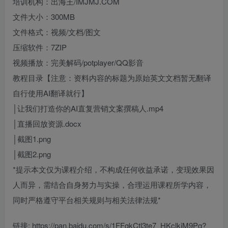
培训机构：出海王/IMJMJ.COM
文件大小：300MB
文件格式：视频/文档/图文
压缩软件：7ZIP
视频播放：完美解码/potplayer/QQ影音
教程目录【注意：资料内容的标题为原始英文文档暂无翻译
自行使用AI翻译就行】
│让我们打造你的AI直复营销文案撰稿人.mp4
│直播回放资源.docx
│截图1.png
│截图2.png
*提示本文仅为课程介绍，不构成任何收益承诺，变现效果因
人而异，需结合自身努力与实操，合理运用课程所学内容，
同时严格遵守平台相关规则与相关法律法规*
链接: https://pan.baidu.com/s/1FFgkCtl3te7_HKclkiM9Pg?