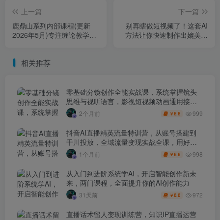
上一篇
下一篇
鹿鼎山系列内部课程(更新
别再瞎做短视频了！这套AI
2026年5月)专注缠论教学，
方法让你快速制作出媲美大
行情分析、学习答疑、机会
制作电影水准的专业级动画
提示、实操讲解
短片【原创双语字幕】
相关推荐
零基础分镜创作全能实战课，系统掌握镜头
思维与视听语言，影视短视频动画通用接单
技能
999
2个月前
6.6
￥
抖音AI直播精英流量特训营，从账号搭建到
千川投放，全域流量变现实战全课，用好工
具让賺钱更简单
998
1个月前
6.6
￥
从入门到进阶系统学AI，开启智能创作新未
来，两门课程，全面提升你的AI创作能力
972
31天前
6.6
￥
直播话术留人变现训练营，知识IP直播运营