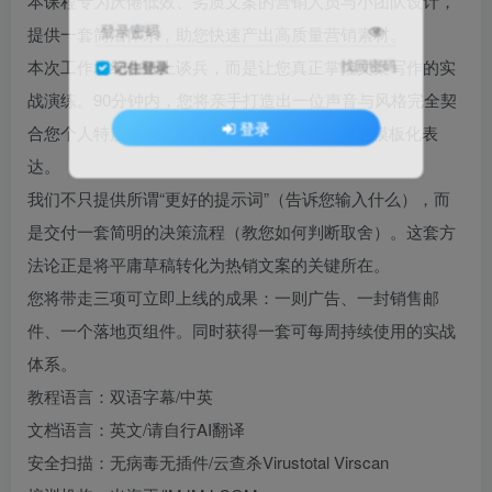
本课程专为厌倦低效、劣质文案的营销人员与小团队设计，
登录密码
提供一套简洁体系，助您快速产出高质量营销素材。
本次工作坊绝非纸上谈兵，而是让您真正掌控文案写作的实
找回密码
记住登录
战演练。90分钟内，您将亲手打造出一位声音与风格完全契
登录
合您个人特质的AI文案助手——告别千篇一律的模板化表
达。
我们不只提供所谓“更好的提示词”（告诉您输入什么），而
是交付一套简明的决策流程（教您如何判断取舍）。这套方
法论正是将平庸草稿转化为热销文案的关键所在。
您将带走三项可立即上线的成果：一则广告、一封销售邮
件、一个落地页组件。同时获得一套可每周持续使用的实战
体系。
教程语言：双语字幕/中英
文档语言：英文/请自行AI翻译
安全扫描：无病毒无插件/云查杀Virustotal Virscan