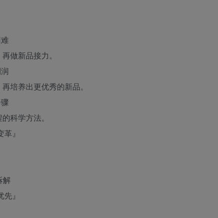
困难
、再做新品接力。
利润
，再培养出更优秀的新品。
步骤
程的科学方法。
变革』
拆解
优先』