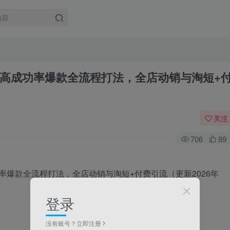
高成功率爆款全流程打法，全店动销与淘短+
关注
706
89
登录
没有账号？立即注册