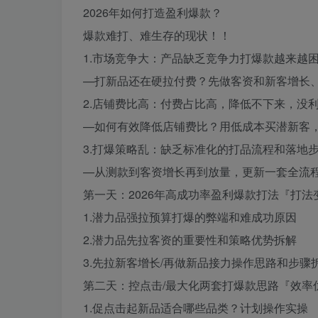
2026年如何打造盈利爆款？
爆款难打、难生存的现状！！
1.市场竞争大：产品缺乏竞争力打爆款越来越
—打新品还在硬拉付费？先做客资和新客增长
2.店铺费比高：付费占比高，降低不下来，没
—如何有效降低店铺费比？用低成本买潜新客
3.打爆策略乱：缺乏标准化的打品流程和落地
—从测款到客资增长再到放量，更新一套全流
第一天：2026年高成功率盈利爆款打法『打法
1.潜力品强拉预算打爆的弊端和难成功原因
2.潜力品先拉客资的重要性和策略优势拆解
3.先拉新客增长/再做新品接力操作思路和步骤
第二天：控点击/最大化两套打爆款思路『效率
1.促点击起新品适合哪些品类？计划操作实操