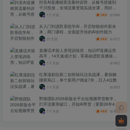
抖音AI直播精英流量特训营，从账号搭建到
千川投放，全域流量变现实战全课，用好工
具让賺钱更简单
998
1个月前
6.6
￥
从入门到进阶系统学AI，开启智能创作新未
来，两门课程，全面提升你的AI创作能力
972
31天前
6.6
￥
直播话术留人变现训练营，知识IP直播运营
高手，14天速成计划，零基础进阶直播操盘
手
1个月前
962
红果漫剧拉新二创剪辑玩法实战课，暑假躺
賺新风口，单个新用户佣金7米，日入4位数
1个月前
953
野狼团队2026新版全平台短视频带货教学，
打开流量突破口，开始Ai带货（更新26年4月
25日）
952
1个月前
6.6
￥