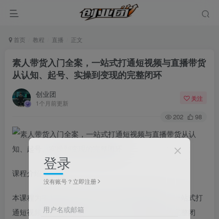
首页
教程
直播
正文
素人带货入门全案，一站式打通短视频与直播带货
从认知、起号、实操到变现的完整闭环
创业团
关注
1个月前更新
202
98
登录
课程介绍
没有账号？立即注册
本课程为零基础素人量身打造全套带货实操体系，一站式打
用户名或邮箱
通短视频与直播带货从认知、起号、实操到变现的完整闭