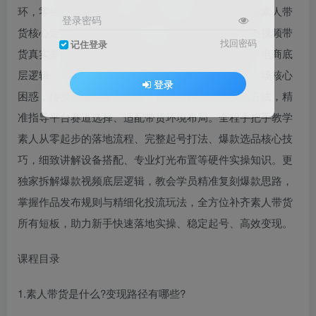
环，零经验也能轻松入门电商赛道。课程先清晰拆解素人带
登录密码
货核心定义与多元变现路径，结合各类优质直播、短视频带
找回密码
记住登录
货真实案例深度复盘，详解素人专属带货模式与内容电商底
层逻辑，帮学员彻底摸清行业规则。同时解答新手入场核心
登录
困惑，传授穿越起步黑洞期、快速度过瓶颈的实战方法，精
准指导平台赛道选择、适配带货环境布局。全程手把手教学
素人从零起步的落地流程、完整起号打法、爆款选品核心技
巧，细致讲解设备搭配、专业灯光布置等硬件实操知识。更
独家拆解爆款视频底层逻辑，教会学员精准复刻爆款思路，
掌握作品发布规则与精细化投流玩法，全方位补齐素人带货
所有短板，助力新手快速落地实操、稳定起号、高效变现。
课程目录
1.素人带货是什么?变现路径有哪些?