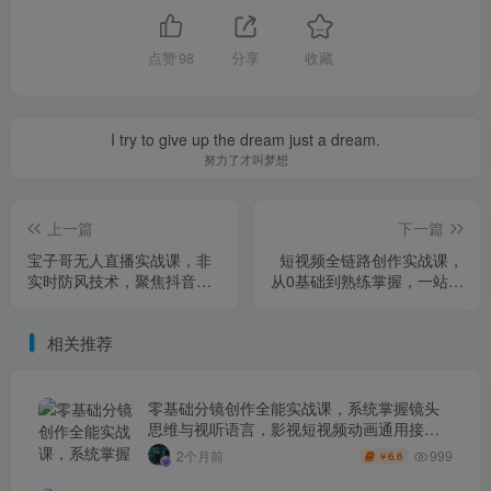
点赞
98
分享
收藏
I try to give up the dream just a dream.
努力了才叫梦想
上一篇
下一篇
宝子哥无人直播实战课，非
短视频全链路创作实战课，
实时防风技术，聚焦抖音快
从0基础到熟练掌握，一站式
手等平台直播带货，轻松开
学习短视频创作
启直播变现之路（更新2026
相关推荐
年5月29日）
零基础分镜创作全能实战课，系统掌握镜头
思维与视听语言，影视短视频动画通用接单
技能
999
2个月前
6.6
￥