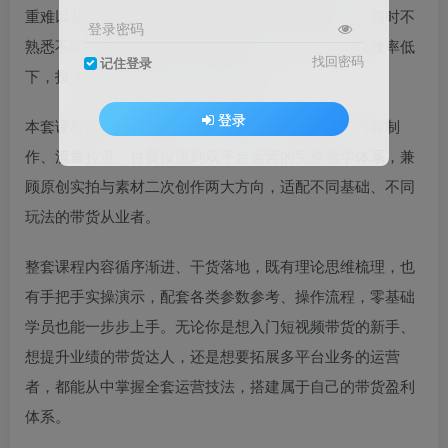
重难以获得流量，不懂付费投流规则白白消耗成本，同时不
登录密码
熟悉不同平台运营规则，账号起号慢、挂车难、变现效率低
找回密码
记住登录
下，投入大量时间精力却看不到收益。
登录
本套课程搭建从认知定位、账号搭建、选品策略、内容制
作、流量拉流、付费投流到双平台运营的完整教学体系，兼
顾原创实拍与素材二次创作两大方向，适配不同基础、不同
玩法的带货从业者。
整套课程内容循序渐进、干货落地，既有理论思维梳理，也
有手把手实操演示，配套各类参数参考、操作流程，零基础
学员也能一步步上手。无论你是想入门短视频带货的新手、
想提升业绩的带货达人，还是想要拓展多平台业务的运营
者，都能从中掌握全套运营技法，搭建属于自己的带货盈利
体系。