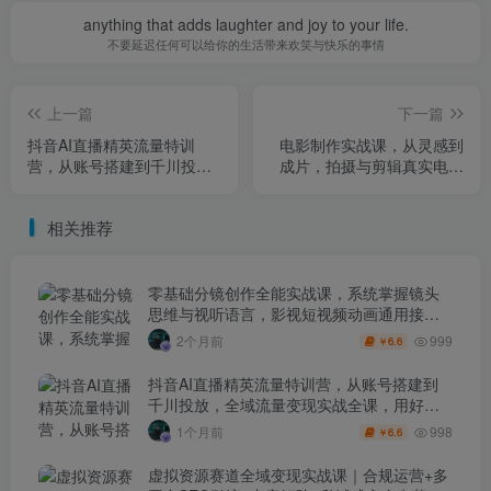
anything that adds laughter and joy to your life.
不要延迟任何可以给你的生活带来欢笑与快乐的事情
上一篇
下一篇
抖音AI直播精英流量特训
电影制作实战课，从灵感到
营，从账号搭建到千川投
成片，拍摄与剪辑真实电影
放，全域流量变现实战全
的完整过程【原创双语字
课，用好工具让賺钱更简单
幕】
相关推荐
零基础分镜创作全能实战课，系统掌握镜头
思维与视听语言，影视短视频动画通用接单
技能
999
2个月前
6.6
￥
抖音AI直播精英流量特训营，从账号搭建到
千川投放，全域流量变现实战全课，用好工
具让賺钱更简单
998
1个月前
6.6
￥
虚拟资源赛道全域变现实战课｜合规运营+多