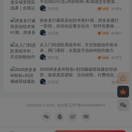
平台SEO引流+内容矩阵+私域成交全套落地
玩法
994
24天前
6.6
￥
拼多多打爆班原创技术第61期，拼多多爆打
一阶段，自动化起量全玩法・软件批量操
作・投产优化・大促矩阵实战课
987
19天前
6.6
￥
从入门到进阶系统学AI，开启智能创作新未
来，两门课程，全面提升你的AI创作能力
972
29天前
6.6
￥
2026拼多多AI智创+利润爆破双核爆款特训
营，收获底层逻辑、活动矩阵、付费优化、
0-1打爆SOP
20天前
963
Copyright © 2025 ·
创业团
辽ICP备2025066689号
84