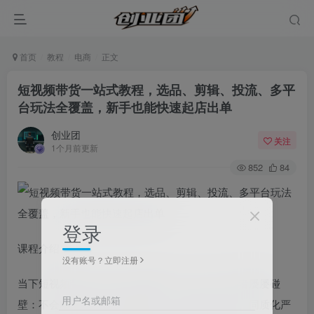
首页
教程
电商
正文
短视频带货一站式教程，选品、剪辑、投流、多平
台玩法全覆盖，新手也能快速起店出单
创业团
关注
1个月前更新
852
84
登录
课程介绍
没有账号？立即注册
当下短视频带货已是主流增收赛道，但不少入局者屡屡碰
用户名或邮箱
壁：不会精准选品导致货品滞销，视频制作粗糙、同质化严