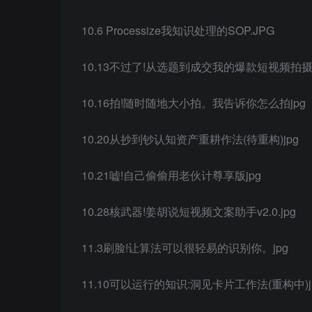
10.6 Processize我知识处理的SOP.JPG
10.13不过了!从选题到成交我的爆款短视频拍摄
10.16拍!随时随地大小拍。我告诉你怎么拍jpg
10.20从抄到钞认知资产重耕作法(待重构)jpg
10.21嘘!自己偷偷用老伙计尊享版jpg
10.28核武器!姜胡说短视频文案助手v2.0.jpg
11.3刷脸!让算法可以很轻易的识别你。jpg
11.10可以运行的知识:洞见卡片工作法(重构中)j