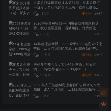
拼多多打爆班原创技术第61期，拼多多爆打
一阶段，自动化起量全玩法・软件批量操
作・投产优化・大促矩阵实战课
987
18天前
6.6
￥
2026拼多多AI智创+利润爆破双核爆款特训
营，收获底层逻辑、活动矩阵、付费优化、
0-1打爆SOP
20天前
963
14年老运营亲授，2026全新1688电商全栈运
营课，从入门到高阶落地，配套自动运营表
+工具包+直播诊断等
946
1个月前
6.6
￥
拼多多年费会员，实经验分享操，时长拉
满，干货拉满(更新26年06月08日)
942
1个月前
6.6
￥
2026年人工智能AI商业电影广告媒体制作大
师班，多AI工具协同，从脚本配音配乐到电
影级短片、品牌广告全流程实战（中英字
23天前
936
幕）