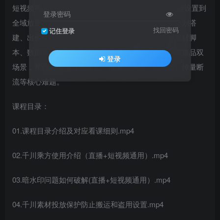
短视频商品投放”科学配比，覆盖从千川工具、防搬运设置到
登录密码
全域放量、一键起量、追投控本的全流程玩法。从计划搭
找回密码
记住登录
建、出价测试到破冷启动、控流速、挽衰退，拆解素材脚
本、数据复盘与人群定向技巧，兼顾直播间与短视频推品双
登录
场景，帮你解决素材同质化、投放跑不动、成本高、掉量断
流等核心难题。
课程目录：
01.课程目录介绍及对应看课细则.mp4
02.千川乘方使用介绍（直播+短视频通用）.mp4
03.暗水印问题如何破解(直播+短视频通用）.mp4
04.千川素材投放保护防止搬运和盗用设置.mp4