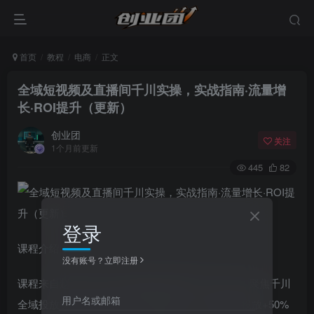
首页
教程
电商
正文
全域短视频及直播间千川实操，实战指南·流量增
长·ROI提升（更新）
创业团
关注
1个月前更新
445
82
登录
课程介绍：
没有账号？立即注册
课程来自赵老师的全域短视频及直播间千川实操。聚焦千川
用户名或邮箱
全域投放实战，课程按“5%素材复盘+45%直播间投放+50%