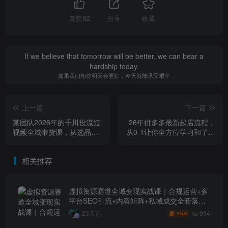
点赞
82
分享
收藏
If we believe that tomorrow will be better, we can bear a
hardship today.
如果我们相信明天会更好，今天就能承受艰辛
上一篇
下一篇
某团队2026年的千川投流短
26年拼多多最新起店流程，
视频全域带货课，从选品测
从0-1让你全方位学习和了解
品、吊品玩法、止损控耗到
（06月10日更新）
放量起量，完整闭环实战教
相关推荐
学
虚拟资源赛道全域变现实战课｜合规运营+多
平台SEO引流+内容矩阵+私域成交全套落地
玩法
994
23天前
6.6
￥