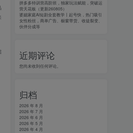
拼多多特训营高阶班，独家玩法赋能，突破运
品
营天花板（更新260805）
婆媳家庭AI短剧全套教学丨起号快，热门吸引
来
女性粉丝，商单广告、橱窗带货、收徒裂变、
伙伴分成等
启
近期评论
您尚未收到任何评论。
归档
2026 年 8 月
2026 年 7 月
2026 年 6 月
2026 年 5 月
2026 年 4 月