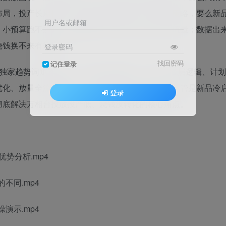
布局，投产长期偏低；标品非标品套用同一套投放策略，要么新
用户名或邮箱
，小预算跑不起来，成熟爆款不知道怎么安全放大流量；数据出
烧钱换不来有效转化。
登录密码
找回密码
记住登录
独家趋势词矩阵技术，20节全实操内容，从玩法底层逻辑、计划
优化、放量全流程覆盖，不管是标品还是非标品，不管是新品冷
登录
彻底解决万相台投放投产低、烧钱没转化的核心痛点。
势分析.mp4
不同.mp4
演示.mp4