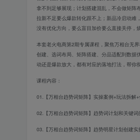
拿不到足够展现；计划搭建混乱，不会做矩阵
拉新不足要么爆款转化跟不上；新品冷启动难
没有优化方向，要么盲目加价要么直接关停，
本套老火电商第2期专属课程，聚焦万相台无界
创建、选词布局、矩阵搭建、分品适配到数据
动还是爆款放大，都有对应的落地打法，帮你
课程内容：
01.【万相台趋势词矩阵】实操案例+玩法拆解+优
02.【万相台趋势词矩阵】趋势词计划和关键词的
03.【万相台趋势词矩阵】趋势明星计划创建实操