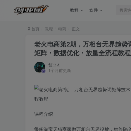
教程
软件
首页
教程
电商
正文
老火电商第2期，万相台无界趋势
矩阵・数据优化・放量全流程教程
创业团
1个月前更新
课程介绍
很多淘宝天猫商家做万相台无界投放，始终陷