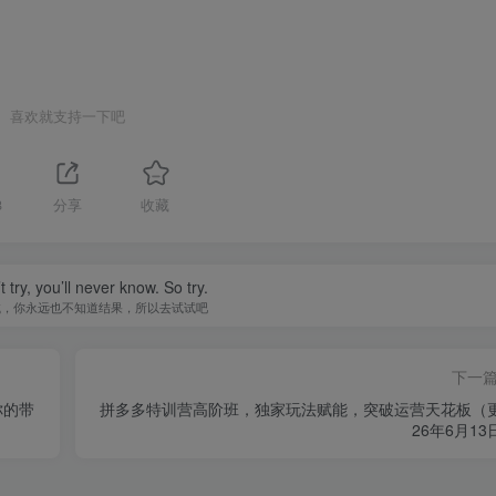
喜欢就支持一下吧
8
分享
收藏
t try, you’ll never know. So try.
试，你永远也不知道结果，所以去试试吧
下一
你的带
拼多多特训营高阶班，独家玩法赋能，突破运营天花板（
26年6月13