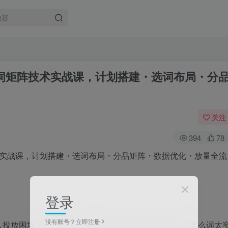
词矩阵技术实战课，计划搭建・选词布局・分
关注
394
78
登录
没有账号？立即注册
入投放困境：选词没有章法，要么词太泛流量不精准，要么词太