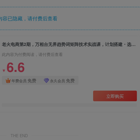
内容已隐藏，请付费后查看
老火电商第2期，万相台无界趋势词矩阵技术实战课，计划搭建・选词布局・分品矩阵・数据优化・放量全流程教程
此内容为付费阅读，请付费后查看
6.6
￥
免费
免费
年费会员
永久会员
立即购买
THE END