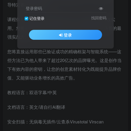
导特定赛道的完整路径。
登录密码
找回密码
记住登录
课程体系经过超100小时的精心打造，结构强大且高效实
用。您将获得适用于电商运营与严肃品牌建设两大场景的最
登录
强实战方法。
您将直接运用那些已验证成功的精确框架与智能系统——这
些方法已为他人带来了超过20亿次的品牌曝光。这是创作当
下有效内容的密钥，让您的创意素材转化为既能提升品牌价
值、又能驱动业务增长的高效广告。
教程语言：双语字幕/中英
文档语言：英文/请自行AI翻译
安全扫描：无病毒无插件/云查杀Virustotal Virscan