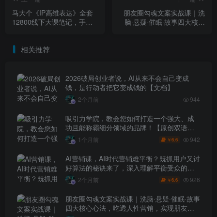
马大个《IP高维表达》全套
朋友圈勾魂文案实战课｜洗
12800线下大课笔记，手把
脑·悬疑·催眠·故事四大核心
手教你打造个人IP
心法，吃透人性营销，实现
朋友圈不销而售被动成交
相关推荐
2026破局创业者说，AI从来不会自己变成
钱，是行动者把它变成钱的【文档】
2个月前
944
吸引力学院，教会您如何打造一个强大、成
功且能称霸细分领域的品牌！【原创双语字
幕】
942
1个月前
6.6
￥
AI营销课，AI时代营销难平衡？既抓用户又讨
好算法的秘诀来了，深入理解平衡受众的需
求【原创双语字幕】
926
2个月前
6.6
￥
朋友圈勾魂文案实战课｜洗脑·悬疑·催眠·故事
四大核心心法，吃透人性营销，实现朋友圈
不销而售被动成交