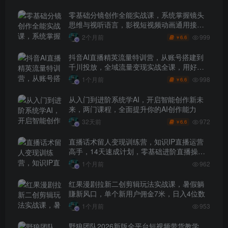
零基础分镜创作全能实战课，系统掌握镜头
思维与视听语言，影视短视频动画通用接单
技能
999
2个月前
6.6
￥
抖音AI直播精英流量特训营，从账号搭建到
千川投放，全域流量变现实战全课，用好工
具让賺钱更简单
998
1个月前
6.6
￥
从入门到进阶系统学AI，开启智能创作新未
来，两门课程，全面提升你的AI创作能力
972
32天前
6.6
￥
直播话术留人变现训练营，知识IP直播运营
高手，14天速成计划，零基础进阶直播操盘
手
1个月前
962
红果漫剧拉新二创剪辑玩法实战课，暑假躺
賺新风口，单个新用户佣金7米，日入4位数
1个月前
953
野狼团队2026新版全平台短视频带货教学，