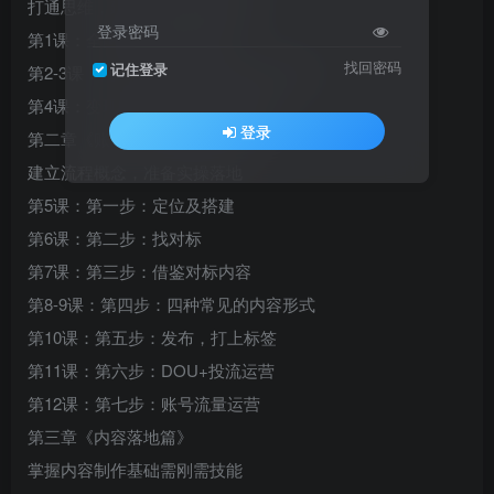
打通思维，建立抖音系统商业观
登录密码
第1课：全国IP及同城IP流量
找回密码
记住登录
第2-3课：定位-账号-内容-变现打法通识
第4课：变现7步法介绍及资源筹备
登录
第二章《账号起号低粉变现7步法》
建立流程概念，准备实操落地
第5课：第一步：定位及搭建
第6课：第二步：找对标
第7课：第三步：借鉴对标内容
第8-9课：第四步：四种常见的内容形式
第10课：第五步：发布，打上标签
第11课：第六步：DOU+投流运营
第12课：第七步：账号流量运营
第三章《内容落地篇》
掌握内容制作基础需刚需技能