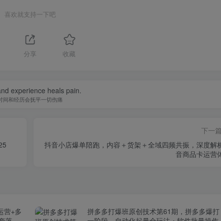
喜欢就支持一下吧
分享
收藏
nd experience heals pain.
时间和经历会抚平一切伤痛
下一
25
抖音小店爆单陪跑，内容＋货架＋全域四频共振，深度解
音商品卡运营
运营+多
拼多多打爆班原创技术第61期，拼多多爆打
全套落地
一阶段，自动化起量全玩法・软件批量操作