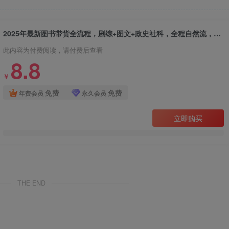
2025年最新图书带货全流程，剧综+图文+政史社科，全程自然流，达人分销，不囤货，无售后
此内容为付费阅读，请付费后查看
8.8
￥
免费
免费
年费会员
永久会员
立即购买
THE END