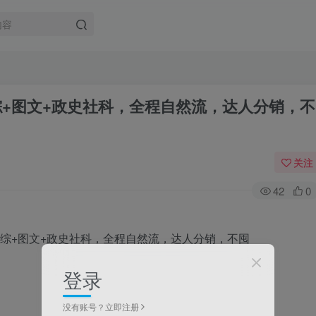
综+图文+政史社科，全程自然流，达人分销，不
关注
42
0
登录
没有账号？立即注册