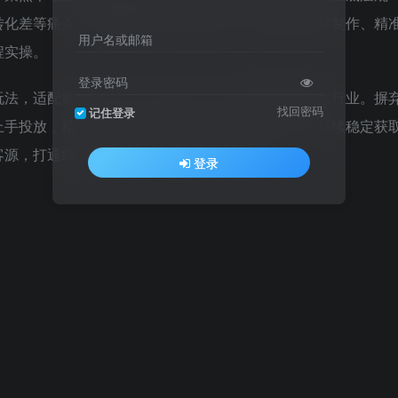
转化差等痛点。课程覆盖门店账号搭建、同城爆款素材制作、精
用户名或邮箱
程实操。
登录密码
玩法，适配餐饮、美业、汽修、教培、装修等各类实体行业。摒
找回密码
记住登录
上手投放，精准锁定周边意向客户，降低广告损耗，持续稳定获
客源，打通线上引流线下成交完整变现链路。
登录