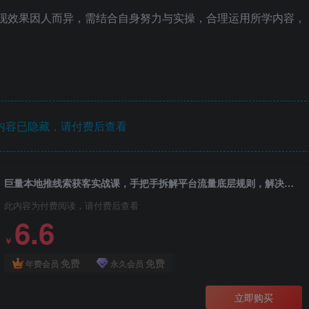
变现效果因人而异，需结合自身努力与实操，合理运用所学内容，
内容已隐藏，请付费后查看
巨量本地推线索获客实战课，手把手拆解平台流量底层规则，解决门店缺客源、广告投放成本高、留资转化差等痛点
此内容为付费阅读，请付费后查看
6.6
￥
免费
免费
年费会员
永久会员
立即购买