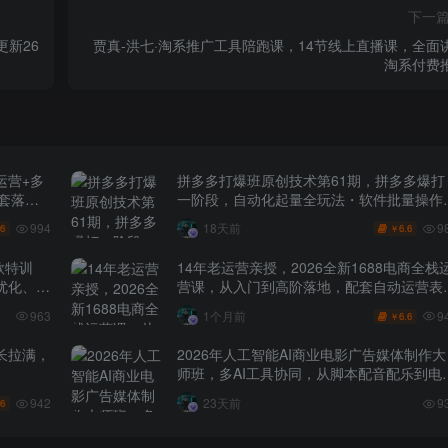
下一
新26
贾真-洪七·淘系推广工具陪跑课，14节线上直播课，全面
淘系付费
运营+多
拼多多打爆班原创技术第61期，拼多多爆打
全套落地
一阶段，自动化起量全玩法・软件批量操作
投产优化・大促矩阵实战课
994
9
18天前
.6
6.6
￥
款特训
14年老运营亲授，2026全新1688电商全栈
化、0-
营课，从入门到高阶落地，配套自动运营表
+工具包+直播诊断等
9
963
1个月前
6.6
￥
长拉满，
2026年人工智能AI商业电影广告媒体制作大
师班，多AI工具协同，从脚本配音配乐到电
级短片、品牌广告全流程实战（中英字幕）
942
23天前
9
.6