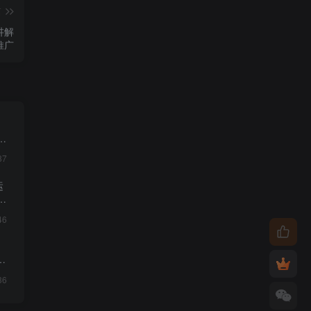
篇
讲解
推广
・
87
运
46
影
36