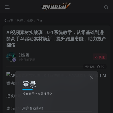
首页
教程
免费
正文
AI视频素材实战班，0-1系统教学，从零基础到进
阶高手AI驱动素材焕新，提升跑量潜能，助力投产
翻倍
创业团
关注
1个月前更新
426
80
登录
没有账号？立即注册
把被市场验证过的爆量素材
用户名或邮箱
成为你的升级版原创素材