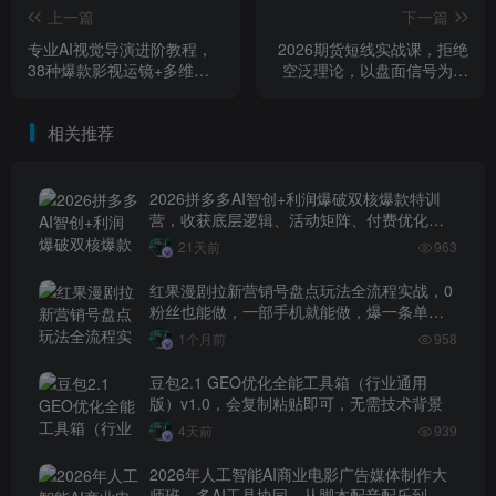
上一篇
下一篇
专业AI视觉导演进阶教程，
2026期货短线实战课，拒绝
38种爆款影视运镜+多维度
空泛理论，以盘面信号为核
电影美学体系，全方位提升
心，教你在分化行情中抓关
AI成片高级感与镜头质感
键品种、避诱多陷阱（更
相关推荐
新）
2026拼多多AI智创+利润爆破双核爆款特训
营，收获底层逻辑、活动矩阵、付费优化、
0-1打爆SOP
21天前
963
红果漫剧拉新营销号盘点玩法全流程实战，0
粉丝也能做，一部手机就能做，爆一条单日
收益2k+（更新0628）
1个月前
958
豆包2.1 GEO优化全能工具箱（行业通用
版）v1.0，会复制粘贴即可，无需技术背景
4天前
939
2026年人工智能AI商业电影广告媒体制作大
师班，多AI工具协同，从脚本配音配乐到电