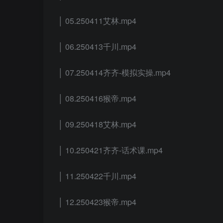
│ 05.250411艾林.mp4
│ 06.250413千川.mp4
│ 07.250414齐齐-模拟实操.mp4
│ 08.250416猴帝.mp4
│ 09.250418艾林.mp4
│ 10.250421齐齐-话术课.mp4
│ 11.250422千川.mp4
│ 12.250423猴帝.mp4