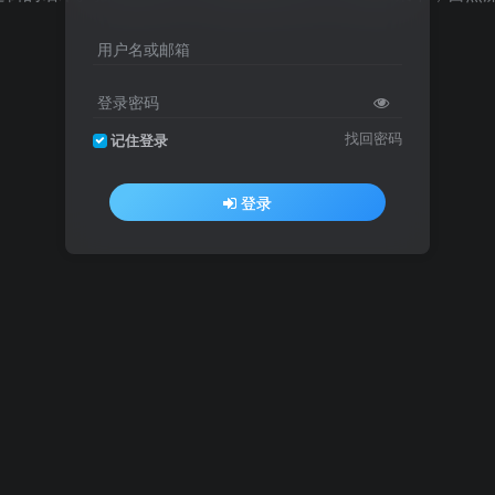
用户名或邮箱
登录密码
找回密码
记住登录
登录