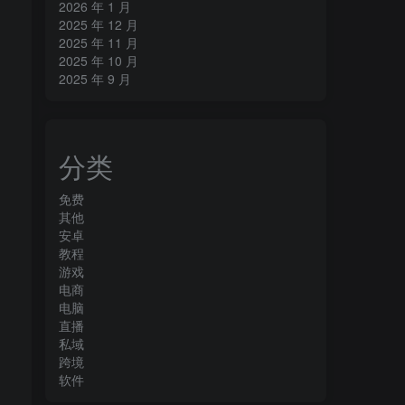
2026 年 1 月
2025 年 12 月
2025 年 11 月
2025 年 10 月
2025 年 9 月
分类
免费
其他
安卓
教程
游戏
电商
电脑
直播
私域
跨境
软件