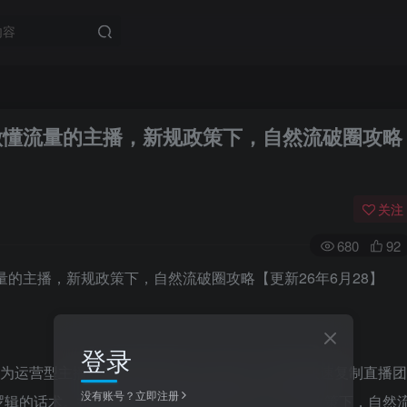
，做懂流量的主播，新规政策下，自然流破圈攻略
关注
680
92
登录
，成为运营型主播，掌握主播必备三大技能。帮助你快速复制直播团
没有账号？立即注册
逻辑的话术。拉爆自然流，做懂流量的主播，新规政策下，自然