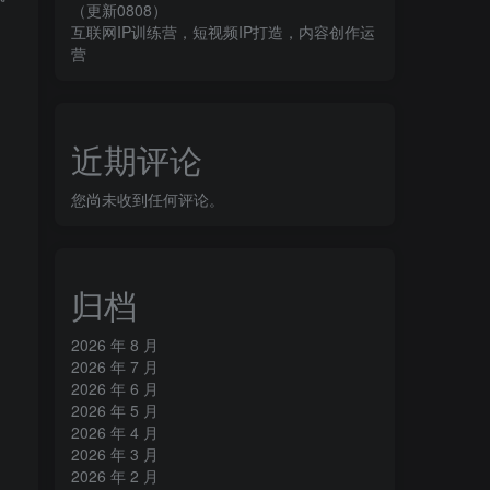
（更新0808）
互联网IP训练营，短视频IP打造，内容创作运
营
近期评论
您尚未收到任何评论。
归档
2026 年 8 月
2026 年 7 月
2026 年 6 月
2026 年 5 月
2026 年 4 月
2026 年 3 月
2026 年 2 月