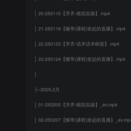
│ 20-250115【齐齐-模拟实操】.mp4
│ 21-250118【猴帝(课程)发起的直播】.mp4
│ 22-250123【齐齐-话术话术框架】.mp4
│ 23-250124【猴帝(课程)发起的直播】.mp4
│
├─2025.2月
│ 01-250205【齐齐-模拟实操】_ev.mp4
│ 02-250207【猴帝(课程)发起的直播】_ev.mp