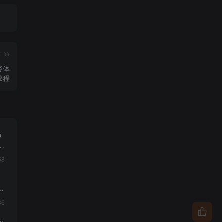
篇
容体
教程
0
收
58
影
36
x