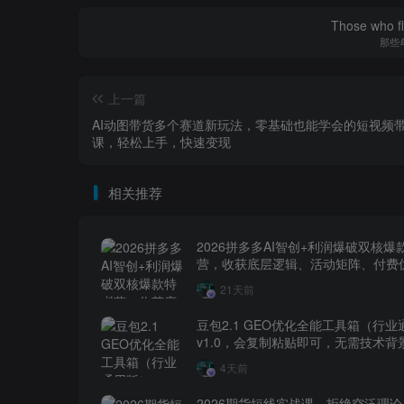
Those who fl
那些
上一篇
AI动图带货多个赛道新玩法，零基础也能学会的短视频
课，轻松上手，快速变现
相关推荐
2026拼多多AI智创+利润爆破双核爆
营，收获底层逻辑、活动矩阵、付费优
1打爆SOP
21天前
豆包2.1 GEO优化全能工具箱（行
v1.0，会复制粘贴即可，无需技术背
4天前
2026期货短线实战课，拒绝空泛理