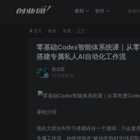
教程
软件
首页
教程
免费
正文
零基础Codex智能体系统课｜从零
搭建专属私人AI自动化工作流
创业团
30天前更新
课程介绍
现在大部分AI学习者都存在一个通病：只会套
专属工作流，始终停留在“被动使用AI”的浅层