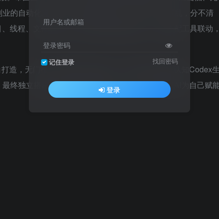
副业的自动化流程，却不知道从何入手；新手入门混乱，分不清
用户名或邮箱
项目、线程、文件结构；不会管理智能体技能、不会搭配工具联动
登录密码
找回密码
记住登录
小白打造，无门槛、零基础可直接上手，带你从零系统认知Codex
最终独立搭建属于自己的专属AI工作流，真正实现AI为自己赋
登录