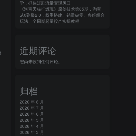
学，抓住短剧流量变现风口
《淘宝天猫打爆班》原创技术第85期，淘宝
从0到爆2.0，权重搭建、销量破零、多维组合
，
玩法、全周期起量投产实操教程
生
近期评论
能
您尚未收到任何评论。
归档
2026 年 8 月
2026 年 7 月
2026 年 6 月
2026 年 5 月
2026 年 4 月
2026 年 3 月