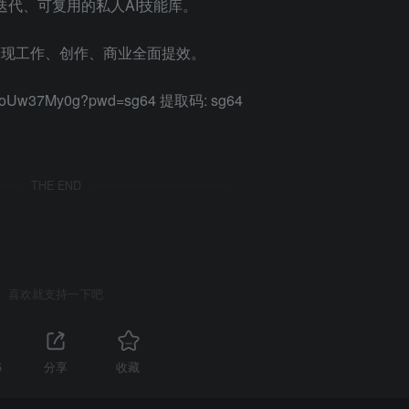
可迭代、可复用的私人AI技能库。
实现工作、创作、商业全面提效。
3J76oUw37My0g?pwd=sg64 提取码: sg64
THE END
喜欢就支持一下吧
5
分享
收藏