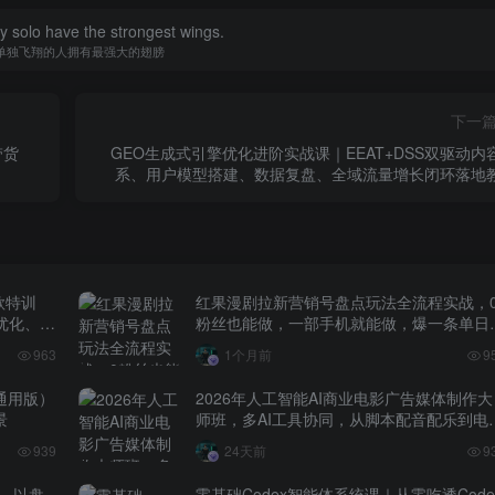
y solo have the strongest wings.
单独飞翔的人拥有最强大的翅膀
下一
带货
GEO生成式引擎优化进阶实战课｜EEAT+DSS双驱动内
系、用户模型搭建、数据复盘、全域流量增长闭环落地
款特训
红果漫剧拉新营销号盘点玩法全流程实战，
化、0-
粉丝也能做，一部手机就能做，爆一条单日
益2k+（更新0628）
963
1个月前
9
业通用版）
2026年人工智能AI商业电影广告媒体制作大
景
师班，多AI工具协同，从脚本配音配乐到电
级短片、品牌广告全流程实战（中英字幕）
939
24天前
9
论，以盘
零基础Codex智能体系统课｜从零吃透Code