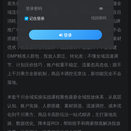
底失效，但大部分商家和投手普遍面临核心难题：看不懂全
登录密码
域流量底层逻辑，投放渠道杂乱、流量利用率低；计划盲目
找回密码
记住登录
消耗、成本失控，ROI持续偏低，越投越亏；不会使用品牌
推广功能放大账号势能，缺少长效流量布局；新号新户不会
登录
搭建投放模型，冷启动困难、起量缓慢；无法精准判断素材
优劣，劣质素材空耗预算，优质素材不会放大；不会搭建
DMP精准人群包，投放人群泛、转化差；不懂全域流速调
节、计划压价技巧，账户权重不稳定、流量忽高忽低；跟不
上千川乘方全新机制，商品卡调控无章法，新功能完全不会
落地。
本套千川全域实操实战课程聚焦最新全域投放体系，从底层
认知、账户实操、人群搭建、素材筛选、流速调控、成本优
化到千川乘方、商品卡高阶玩法一站式精讲，主打落地实
操、数据优化、降本提ROI，帮助投手和商家彻底解决投放