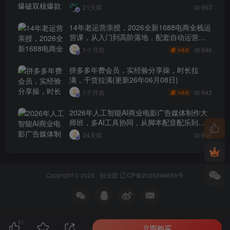
0-1打爆SOP
21天前
963
14年老运营亲授，2026全新1688电商全栈运
营课，从入门到高阶落地，配套自动运营表
+工具包+直播诊断等
946
1个月前
6.6
￥
拼多多年费会员，实经验分享操，时长拉
满，干货拉满(更新26年06月08日)
942
1个月前
6.6
￥
2026年人工智能AI商业电影广告媒体制作大
师班，多AI工具协同，从脚本配音配乐到电
影级短片、品牌广告全流程实战（中英字
24天前
936
幕）
Copyright © 2025 ·
创业团
辽ICP备2025066689号
81
立即购买