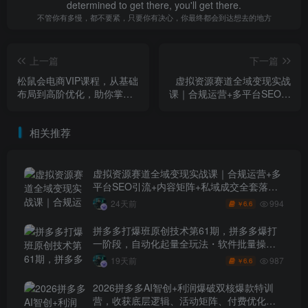
determined to get there, you'll get there.
不管你有多慢，都不要紧，只要你有决心，你最终都会到达想去的地方
上一篇
下一篇
松鼠会电商VIP课程，从基础
虚拟资源赛道全域变现实战
布局到高阶优化，助你掌握
课｜合规运营+多平台SEO引
淘宝运营逻辑，提升店铺流
流+内容矩阵+私域成交全套
量与转化（更新0703）
落地玩法
相关推荐
虚拟资源赛道全域变现实战课｜合规运营+多
平台SEO引流+内容矩阵+私域成交全套落地
玩法
994
24天前
6.6
￥
拼多多打爆班原创技术第61期，拼多多爆打
一阶段，自动化起量全玩法・软件批量操
作・投产优化・大促矩阵实战课
987
19天前
6.6
￥
2026拼多多AI智创+利润爆破双核爆款特训
营，收获底层逻辑、活动矩阵、付费优化、