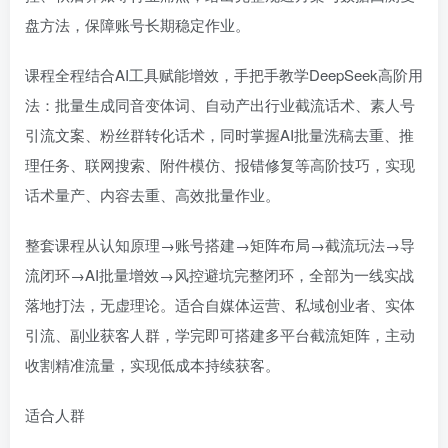
盘方法，保障账号长期稳定作业。
课程全程结合AI工具赋能增效，手把手教学DeepSeek高阶用
法：批量生成同音变体词、自动产出行业截流话术、素人号
引流文案、粉丝群转化话术，同时掌握AI批量洗稿去重、推
理任务、联网搜索、附件模仿、报错修复等高阶技巧，实现
话术量产、内容去重、高效批量作业。
整套课程从认知原理→账号搭建→矩阵布局→截流玩法→导
流闭环→AI批量增效→风控避坑完整闭环，全部为一线实战
落地打法，无虚理论。适合自媒体运营、私域创业者、实体
引流、副业获客人群，学完即可搭建多平台截流矩阵，主动
收割精准流量，实现低成本持续获客。
适合人群