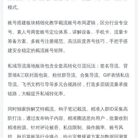
模式。
账号搭建板块精细化教学截流账号布局逻辑，区分行业专业
号、素人号两套账号定位体系，讲解设备、手机卡、流量卡
筹备方案、多账号注册规范、高活跃度养号技巧，手把手搭
建安全稳定的截流账号矩阵。
私域导流落地板块包含全套高转化引流玩法：签名导流、背
景墙&三联封面包装、粉丝群导流、合集导流、GIF表情私信
导流、飞书文档引导等多元合规路径，打造多层级流量承接
链路，大幅提升私域转化率。
同时独家拆解艾特截流、钩子笔记截流、精准人群ID采集高
阶打法，通过发布钩子内容、精准圈选意向用户，批量收割
精准粉源。针对评论被吞、私信限制、操作频率、账号风
控、秋后算账等行业痛点，给出完整规避方案与数据回测复