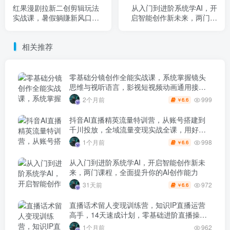
红果漫剧拉新二创剪辑玩法
从入门到进阶系统学AI，开
实战课，暑假躺賺新风口，
启智能创作新未来，两门课
单个新用户佣金7米，日入4
程，全面提升你的AI创作能
位数
力
相关推荐
零基础分镜创作全能实战课，系统掌握镜头
思维与视听语言，影视短视频动画通用接单
技能
999
2个月前
6.6
￥
抖音AI直播精英流量特训营，从账号搭建到
千川投放，全域流量变现实战全课，用好工
具让賺钱更简单
998
1个月前
6.6
￥
从入门到进阶系统学AI，开启智能创作新未
来，两门课程，全面提升你的AI创作能力
972
31天前
6.6
￥
直播话术留人变现训练营，知识IP直播运营
高手，14天速成计划，零基础进阶直播操盘
手
1个月前
962