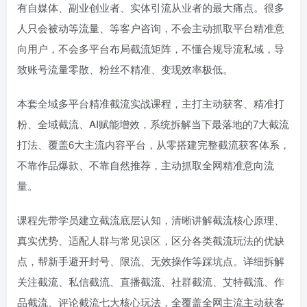
有自媒体、副业创业者、实体引流从业者的最大痛点。很多
登录密码
人只会被动等流量、等客户咨询，不会主动抓取平台精准意
找回密码
记住登录
向用户，不会多平台布局截流矩阵，不懂合规导流私域，导
致账号流量零散、粉丝不精准、变现效率极低。
登录
本套全域多平台精准截流实战课程，主打主动获客、精准打
粉、全域截流、AI赋能增效，系统拆解当下最落地的7大截流
打法、覆盖6大主流内容平台，从零搭建完整截流获客体系，
不靠作品爆款、不靠自然推荐，主动抓取全网精准意向流
量。
课程先带学员建立截流底层认知，清晰讲解截流核心原理、
真实优势、适配人群与常见误区，区分各类截流玩法的优缺
点，帮新手避开封号、限流、无效操作等踩坑点。详细拆解
关注截流、私信截流、直播截流、社群截流、艾特截流、作
品截流、评论截流七大核心玩法，全覆盖全网主流主动获客