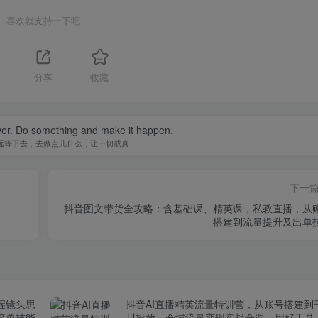
喜欢就支持一下吧
分享
收藏
ever. Do something and make it happen.
远等下去，去做点儿什么，让一切成真
下一
抖音图文带货全攻略：含基础课、精英课，私教直播，从
搭建到流量提升及出单
握镜头思
抖音AI直播精英流量特训营，从账号搭建到
接单技能
川投放，全域流量变现实战全课，用好工具