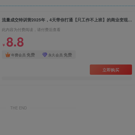
流量成交特训营2025年，4天带你打通【只工作不上班】的商业变现模式，让你的时间价值提升10倍
此内容为付费阅读，请付费后查看
8.8
￥
免费
免费
年费会员
永久会员
立即购买
THE END