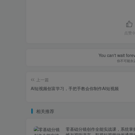
点赞
0
You can't wait for
你不可能永
上一篇
AI短视频创富学习，手把手教会你制作AI短视频
相关推荐
零基础分镜创作全能实战课，系统掌
维与视听语言，影视短视频动画通用