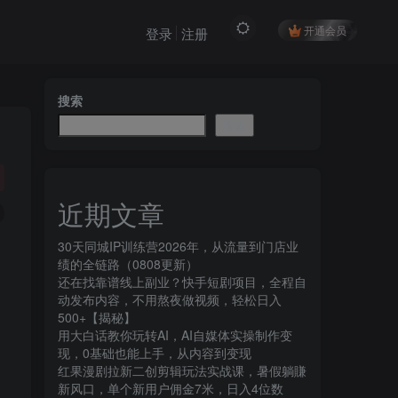
开通会员
登录
注册
搜索
搜索
近期文章
30天同城IP训练营2026年，从流量到门店业
绩的全链路（0808更新）
还在找靠谱线上副业？快手短剧项目，全程自
动发布内容，不用熬夜做视频，轻松日入
500+【揭秘】
用大白话教你玩转AI，AI自媒体实操制作变
现，0基础也能上手，从内容到变现
红果漫剧拉新二创剪辑玩法实战课，暑假躺賺
新风口，单个新用户佣金7米，日入4位数