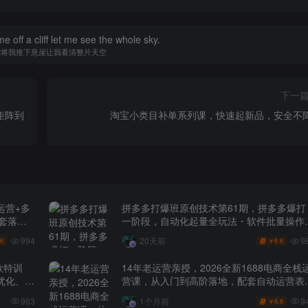
 off a cliff let me see the whole sky.
你将我推下悬崖让我看清整片天空
下一
矩阵到
淘宝小类目补单系列课，快速起新品，安全不
运营+多
拼多多打爆班原创技术第61期，拼多多爆打
全套落地
一阶段，自动化起量全玩法・软件批量操作
投产优化・大促矩阵实战课
994
9
20天前
.6
6.6
￥
款特训
14年老运营亲授，2026全新1688电商全栈
化、0-
营课，从入门到高阶落地，配套自动运营表
+工具包+直播诊断等
9
963
1个月前
6.6
￥