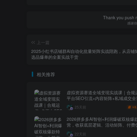
Thank you push me
感谢
上一篇
2025小红书店铺群AI自动化批量矩阵实战陪跑，从店铺
选品爆单的全案实战干货
相关推荐
虚拟资源赛道全域变现实战课｜合规
平台SEO引流+内容矩阵+私域成交
玩法
25天前
6
￥
2026拼多多AI智创+利润爆破双核爆
营，收获底层逻辑、活动矩阵、付费优
1打爆SOP
22天前