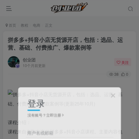
首页
教程
电商
正文
拼多多+抖音小店无货源开店，包括：选品、运
营、基础、付费推广、爆款案例等
创业团
关注
10个月前更新
38
0
登录
没有账号？立即注册
课程介绍：
课程来自老陶电商的拼多多+抖音小店课程。主要内容包
用户名或邮箱