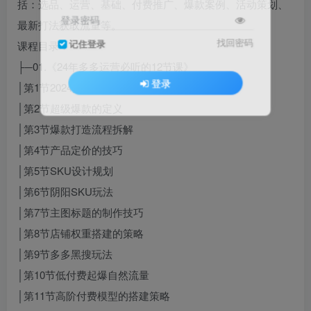
括：选品、运营、基础、付费推广、爆款案例、活动策划、
登录密码
最新打法获取流量等。
找回密码
记住登录
课程目录：
├─01.《24年多多运营必听的12节课》
登录
│第1节2024拼多多运营方向
│第2节超级爆款的定义
│第3节爆款打造流程拆解
│第4节产品定价的技巧
│第5节SKU设计规划
│第6节阴阳SKU玩法
│第7节主图标题的制作技巧
│第8节店铺权重搭建的策略
│第9节多多黑搜玩法
│第10节低付费起爆自然流量
│第11节高阶付费模型的搭建策略