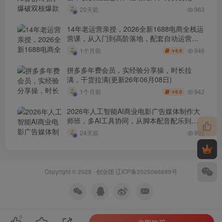
0-1打爆SOP
20天前
963
14年老运营亲授，2026全新1688电商全栈运
营课，从入门到高阶落地，配套自动运营表
+工具包+直播诊断等
946
1个月前
6.6
￥
拼多多年费会员，实经验分享操，时长拉
满，干货拉满(更新26年06月08日)
942
1个月前
6.6
￥
2026年人工智能AI商业电影广告媒体制作大
师班，多AI工具协同，从脚本配音配乐到电
影级短片、品牌广告全流程实战（中英字
24天前
936
幕）
Copyright © 2025 ·
创业团
辽ICP备2025066689号
0