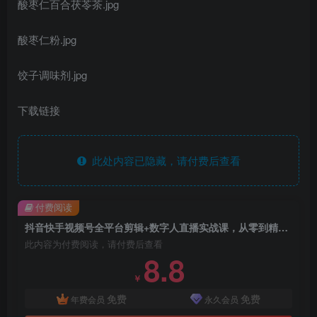
酸枣仁百合茯苓茶.jpg
酸枣仁粉.jpg
饺子调味剂.jpg
下载链接
此处内容已隐藏，请付费后查看
付费阅读
抖音快手视频号全平台剪辑+数字人直播实战课，从零到精通，快速实现短视频变现(更新9月)​
此内容为付费阅读，请付费后查看
8.8
￥
免费
免费
年费会员
永久会员