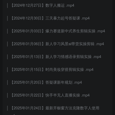
│ 【2024年12月27日】数字人搬运 .mp4
│ 【2024年12月30日】三天暴力起号答疑课 .mp4
│ 【2025年01月03日】爆力赛道新中式养生剪辑实操 .mp4
│ 【2025年01月06日】新人学习风景ai带货实操剪辑 .mp4
│ 【2025年01月13日】新人学习情感语录剪辑实操 .mp4
│ 【2025年01月15日】时尚美妆穿搭剪辑实操 .mp4
│ 【2025年01月20日】答疑课新年规划 .mp4
│ 【2025年01月22日】快手半无人直播实操 .mp4
│ 【2025年01月24日】最新开橱窗方法克隆数字人使用