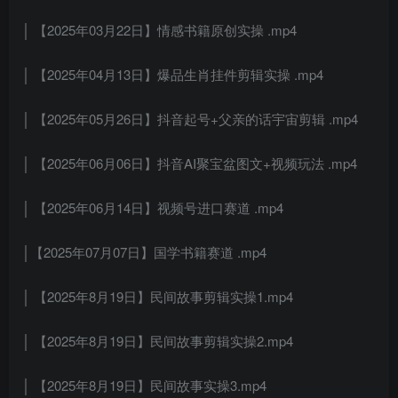
│ 【2025年03月22日】情感书籍原创实操 .mp4
│ 【2025年04月13日】爆品生肖挂件剪辑实操 .mp4
│ 【2025年05月26日】抖音起号+父亲的话宇宙剪辑 .mp4
│ 【2025年06月06日】抖音AI聚宝盆图文+视频玩法 .mp4
│ 【2025年06月14日】视频号进口赛道 .mp4
│【2025年07月07日】国学书籍赛道 .mp4
│ 【2025年8月19日】民间故事剪辑实操1.mp4
│ 【2025年8月19日】民间故事剪辑实操2.mp4
│ 【2025年8月19日】民间故事实操3.mp4