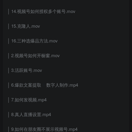
│ 14.视频号如何授权多个账号.mov
│ 15.克隆人.mov
│ 16.三种选爆品方法.mov
│ 2.视频号如何开橱窗.mov
│ 3.活跃账号.mov
│ 6.爆款文案提取
数字人制作.mp4
│ 7.如何发视频.mp4
│ 8.真人直播设置.mp4
│ 9.如何在朋友圈不展示视频号.mp4