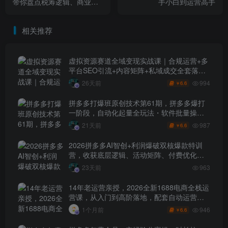
带你盘点税筹逻辑、商业模
手小白到运营高手
式、税务稽查、行业实操
相关推荐
虚拟资源赛道全域变现实战课｜合规运营+多
平台SEO引流+内容矩阵+私域成交全套落地
玩法
994
26天前
6.6
￥
拼多多打爆班原创技术第61期，拼多多爆打
一阶段，自动化起量全玩法・软件批量操
作・投产优化・大促矩阵实战课
987
21天前
6.6
￥
2026拼多多AI智创+利润爆破双核爆款特训
营，收获底层逻辑、活动矩阵、付费优化、
0-1打爆SOP
23天前
963
14年老运营亲授，2026全新1688电商全栈运
营课，从入门到高阶落地，配套自动运营表
+工具包+直播诊断等
946
1个月前
6.6
￥