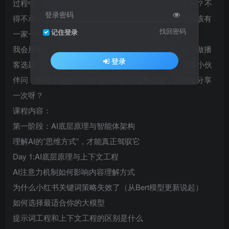
过程中，很多小伙伴好奇：你怎么能每天干那么多事的？不
登录密码
得不承认，我赶上了一个好时代，AI时代，每个人都应该有
找回密码
记住登录
一家一人公司，所有AI工具都是你的数字牛马。
我会用AI工具帮自己做内容、陪跑企业、做具体业务、做播
登录
客选题、提炼用户需求反向倒逼产品开发……也有很多小伙
伴问：你能不能把你如何使用AI的方法和心法，系统化分享
一次呀？
课程内容：
第一阶段：AI底层原理与智能体架构
理解AI的”思维方式”，才能真正驾驭它
Day 1:AI底层原理与上下文工程
AI注意力机制如何影响内容理解方式
为什么小红书关键词策略失效了（从Bert模型更新说起）
如何选择最适合你的大模型
提示词工程和上下文工程的区别是什么