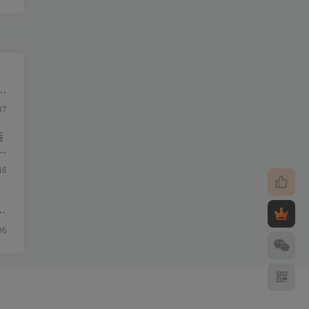
・
87
运
46
影
36