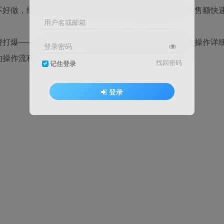
不好做，经济下滑，但是为什么每个月还是有很多小店销售额快
用户名或邮箱
费打爆——店内布局每一步的操作都会从底层逻辑到落地操作详
登录密码
的操作流程！
找回密码
记住登录
登录