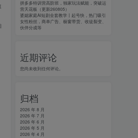
拼多多特训营高阶班，独家玩法赋能，突破运
速
营天花板（更新260805）
婆媳家庭AI短剧全套教学丨起号快，热门吸引
女性粉丝，商单广告、橱窗带货、收徒裂变、
细
伙伴分成等
近期评论
您尚未收到任何评论。
归档
2026 年 8 月
2026 年 7 月
2026 年 6 月
2026 年 5 月
2026 年 4 月