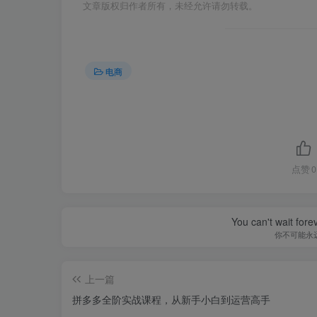
文章版权归作者所有，未经允许请勿转载。
电商
点赞
0
You can't wait for
你不可能永
上一篇
拼多多全阶实战课程，从新手小白到运营高手