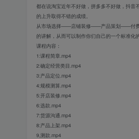
都在说淘宝近年不好做，拼多多不好做，抖音
的上升取得不错的成绩。
从市场选择——店铺装修——产品策划——付
的讲解，从而可以制作你们自己的一个标准化
课程内容：
1:课程简章.mp4
2:确定经营类目.mp4
3:产品定位.mp4
4:规模测算.mp4
5:开店装修.mp4
6:选款.mp4
7:货源沟通.mp4
8:产品上架.mp4
9,测款.mp4