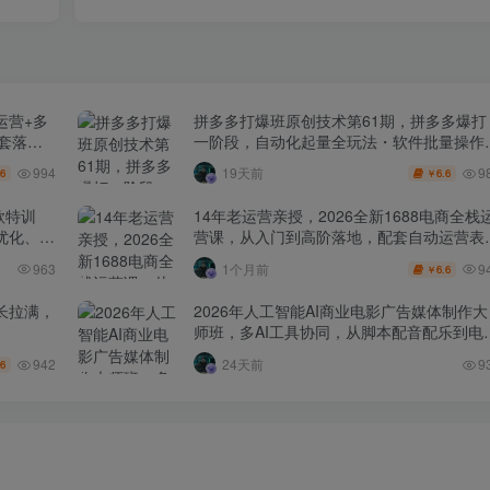
运营+多
拼多多打爆班原创技术第61期，拼多多爆打
全套落地
一阶段，自动化起量全玩法・软件批量操作
投产优化・大促矩阵实战课
994
9
19天前
.6
6.6
￥
款特训
14年老运营亲授，2026全新1688电商全栈
化、0-
营课，从入门到高阶落地，配套自动运营表
+工具包+直播诊断等
9
963
1个月前
6.6
￥
长拉满，
2026年人工智能AI商业电影广告媒体制作大
师班，多AI工具协同，从脚本配音配乐到电
级短片、品牌广告全流程实战（中英字幕）
942
24天前
9
.6