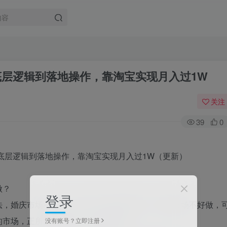
底层逻辑到落地操作，靠淘宝实现月入过1W
关注
39
0
做？
登录
法，婚庆市场不好做，我们可以做宠物市场，宠物市场不好做，
的市场，正所谓阳极必衰，阴极必盛！
没有账号？立即注册