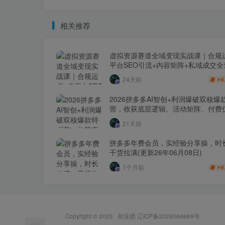
相关推荐
虚拟资源赛道全域变现实战课｜合规
平台SEO引流+内容矩阵+私域成交
玩法
24天前
6
￥
2026拼多多AI智创+利润爆破双核爆
营，收获底层逻辑、活动矩阵、付费优
1打爆SOP
21天前
拼多多年费会员，实经验分享操，时
干货拉满(更新26年06月08日)
1个月前
6
￥
Copyright © 2025 ·
创业团
辽ICP备2025066689号