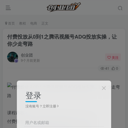
首页
教程
电商
正文
付费投放从0到1之腾讯视频号ADQ投放实操，让
你少走弯路
创业团
关注
9个月前更新
41
0
登录
没有账号？立即注册
课程内容：
付费投放从0到1之视频号ADQ第1节-(1).mp4
用户名或邮箱