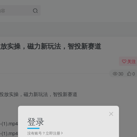
投放实操，磁力新玩法，智投新赛道
关注
30
0
登录
).mp4
).mp4
没有账号？立即注册