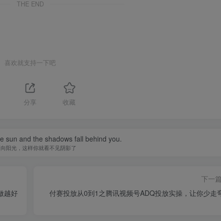
THE END
喜欢就支持一下吧
分享
收藏
he sun and the shadows fall behind you.
面向阳光，这样你就看不见阴影了
下一
做越好
付赛投放从0到1之腾讯视频号ADQ投放实操，让你少走