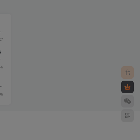
・
87
运
46
影
36