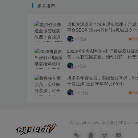
相关推荐
虚拟资源赛道全域变现实战课｜合规
平台SEO引流+内容矩阵+私域成交
玩法
25天前
6
￥
2026拼多多AI智创+利润爆破双核爆
营，收获底层逻辑、活动矩阵、付费优
1打爆SOP
21天前
拼多多年费会员，实经验分享操，时
干货拉满(更新26年06月08日)
1个月前
6
￥
Copyright © 2025 ·
创业团
辽ICP备20250