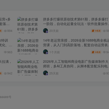
运营+多
拼多多打爆班原创技术第61期，拼多多爆打
全套落地
一阶段，自动化起量全玩法・软件批量操作
投产优化・大促矩阵实战课
994
9
20天前
.6
6.6
￥
款特训
14年老运营亲授，2026全新1688电商全栈
化、0-
营课，从入门到高阶落地，配套自动运营表
+工具包+直播诊断等
9
963
1个月前
6.6
￥
长拉满，
2026年人工智能AI商业电影广告媒体制作大
师班，多AI工具协同，从脚本配音配乐到电
级短片、品牌广告全流程实战（中英字幕）
942
25天前
9
.6
66689号