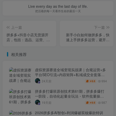
Live every day as the last day of life.
把活着的每一天看作生命的最后一天
上一篇
下一篇
拼多多+抖音小店无货源开
新手小白如何做拼多多，快
店，包括：选品、运营、基
速上手拼多多运营，避开踩
础、付费推广、爆款案例等
坑，高效起店
相关推荐
虚拟资源赛道全域变现实战课｜合规运营+多
平台SEO引流+内容矩阵+私域成交全套落地
玩法
994
24天前
6.6
￥
拼多多打爆班原创技术第61期，拼多多爆打
一阶段，自动化起量全玩法・软件批量操
作・投产优化・大促矩阵实战课
987
19天前
6.6
￥
2026拼多多AI智创+利润爆破双核爆款特训