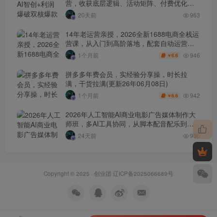
营，收获底层逻辑、活动矩阵、付费优化、
0-1打爆SOP
20天前
963
14年老运营亲授，2026全新1688电商全栈运
营课，从入门到高阶落地，配套自动运营表
+工具包+直播诊断等
946
1个月前
6.6
￥
拼多多年费会员，实经验分享操，时长拉
满，干货拉满(更新26年06月08日)
942
1个月前
6.6
￥
2026年人工智能AI商业电影广告媒体制作大
师班，多AI工具协同，从脚本配音配乐到电
影级短片、品牌广告全流程实战（中英字
24天前
936
幕）
Copyright © 2025 ·
创业团
辽ICP备2025066689号