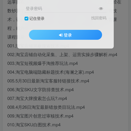
远掌握在少数人手里，当你还在找方法的时候，别人已经在
登录密码
数钞票了。如果你也想学习市场上偏门黑科技电商运营技
找回密码
记住登录
术，让你的店铺少走弯路，越做越好，不如学习下本套课
程，或许能从中找到自己的灵感，避免被割韭菜。
登录
课程目录：
001.淘宝店铺屏蔽搜索技术.mp4
002.淘宝店铺自动化采集、上架、运营实操步骤解析.mp4
003.淘宝短视频爆手淘推荐玩法.mp4
004.淘宝电脑端隐藏标题技术(海澜之家).mp4
005.5月30日最新淘宝客服转链接技术.mp4
006.淘宝SKU文字防排查技术.mp4
007.淘宝大牌搜索怎么玩?.mp4
008.4月26日淘宝最新错放类目玩法.mp4
009.淘宝图片创意过审核技术.mp4
010.淘宝SKU白图技术.mp4