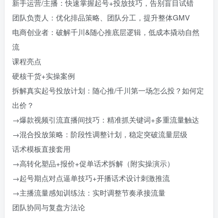
新手运营/主播：快速掌握起号+投放技巧，告别盲目试错
团队负责人：优化排品策略、团队分工，提升整体GMV
电商创业者：破解千川&随心推底层逻辑，低成本撬动自然
流
课程亮点​
硬核干货+实操案例
拆解真实起号投放计划：随心推/千川第一场怎么投？如何定
出价？
→爆款视频引流直播间技巧：精准抓关键词+多重流量触达
→混合投放策略：阶段性调整计划，稳定突破流量层级
​话术模板直接套用​
→高转化塑品+报价+促单话术拆解（附实操演示）
→起号期点对点逼单技巧+开播话术设计刺激推流
→主播流量感知训练法：实时调整节奏承接流量
团队协同与复盘方法论​