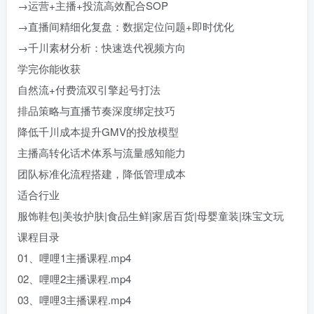
→运营+主播+投流高效配合SOP
→直播间精细化复盘：数据定位问题+即时优化
→千川素材分析：快速迭代视频方向
学完你能收获​
自然流+付费流双引擎起号打法
排品策略与直播节奏深度绑定技巧
降低千川成本提升GMV的投放模型
主播高转化话术体系与流量感知能力
团队标准化流程搭建，降低管理成本
​适合行业​
服饰鞋包|美妆护肤|食品生鲜|家居百货|母婴童装|珠宝文玩
课程目录
01、哩哩1主播课程.mp4
02、哩哩2主播课程.mp4
03、哩哩3主播课程.mp4