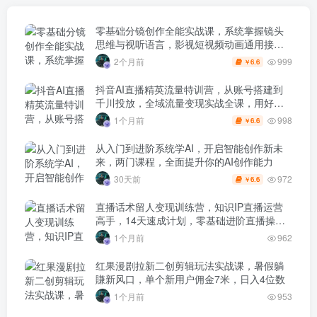
零基础分镜创作全能实战课，系统掌握镜头
思维与视听语言，影视短视频动画通用接单
技能
999
2个月前
6.6
￥
抖音AI直播精英流量特训营，从账号搭建到
千川投放，全域流量变现实战全课，用好工
具让賺钱更简单
998
1个月前
6.6
￥
从入门到进阶系统学AI，开启智能创作新未
来，两门课程，全面提升你的AI创作能力
972
30天前
6.6
￥
直播话术留人变现训练营，知识IP直播运营
高手，14天速成计划，零基础进阶直播操盘
手
1个月前
962
红果漫剧拉新二创剪辑玩法实战课，暑假躺
賺新风口，单个新用户佣金7米，日入4位数
1个月前
953