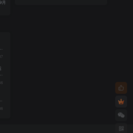
9月
・
87
运
46
影
36