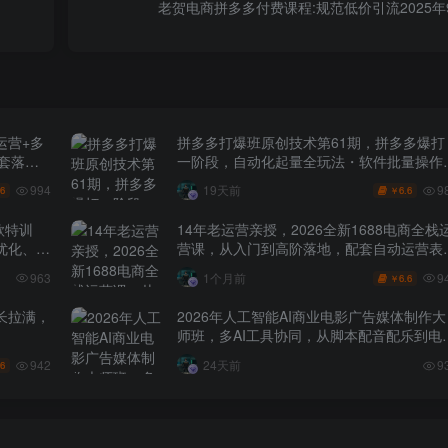
老贺电商拼多多付费课程:规范低价引流2025年
运营+多
拼多多打爆班原创技术第61期，拼多多爆打
全套落地
一阶段，自动化起量全玩法・软件批量操作
投产优化・大促矩阵实战课
994
9
19天前
.6
6.6
￥
款特训
14年老运营亲授，2026全新1688电商全栈
化、0-
营课，从入门到高阶落地，配套自动运营表
+工具包+直播诊断等
9
963
1个月前
6.6
￥
长拉满，
2026年人工智能AI商业电影广告媒体制作大
师班，多AI工具协同，从脚本配音配乐到电
级短片、品牌广告全流程实战（中英字幕）
942
24天前
9
.6