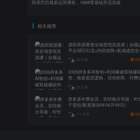
阿里巴巴最新运营课程，1688零基础开店实操
相关推荐
虚拟资源赛道全域变现实战课｜合规
平台SEO引流+内容矩阵+私域成交
玩法
24天前
6
￥
2026拼多多AI智创+利润爆破双核爆
营，收获底层逻辑、活动矩阵、付费优
1打爆SOP
21天前
拼多多年费会员，实经验分享操，时
干货拉满(更新26年06月08日)
1个月前
6
￥