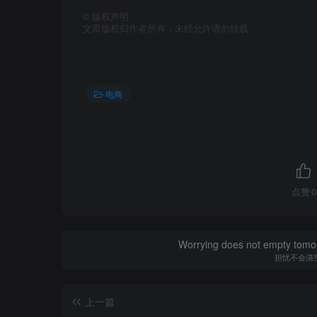
©
版权声明
文章版权归作者所有，未经允许请勿转载。
电商
点赞
0
Worrying does not empty tomorro
担忧不会清
上一篇