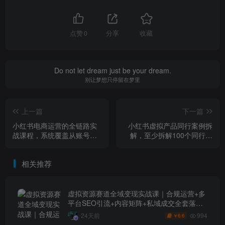
点赞
0
分享
收藏
Do not let dream just be your dream.
别让梦想只停留在梦里
上一篇
下一篇
小红书电商运营的全链路实
小红书虚拟产品同行案例拆
战课程，系统覆盖从账号搭
解，至少拆解100个同行成
建到商业变现的完整流程
功案例（完结）
相关推荐
虚拟资源赛道全域变现实战课｜合规运营+多
平台SEO引流+内容矩阵+私域成交全套落地
玩法
994
24天前
6.6
￥