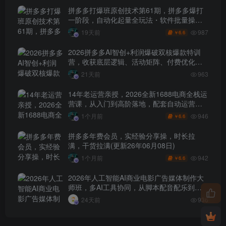
拼多多打爆班原创技术第61期，拼多多爆打
一阶段，自动化起量全玩法・软件批量操
作・投产优化・大促矩阵实战课
987
19天前
6.6
￥
2026拼多多AI智创+利润爆破双核爆款特训
营，收获底层逻辑、活动矩阵、付费优化、
0-1打爆SOP
21天前
963
14年老运营亲授，2026全新1688电商全栈运
营课，从入门到高阶落地，配套自动运营表
+工具包+直播诊断等
946
1个月前
6.6
￥
拼多多年费会员，实经验分享操，时长拉
满，干货拉满(更新26年06月08日)
942
1个月前
6.6
￥
2026年人工智能AI商业电影广告媒体制作大
师班，多AI工具协同，从脚本配音配乐到电
影级短片、品牌广告全流程实战（中英字
24天前
936
幕）