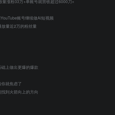
涨粉33万+单账号就营收超过6000刀+​
uTube账号继续做AI短视频​
总播放量近2万的粉丝量
础上做出更爆的爆款​
你就焦虑了​
找到火箭向上的方向​