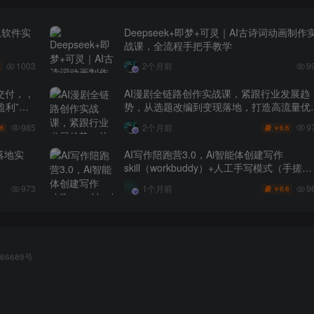
从软件实
Deepseek+即梦+可灵｜AI古诗词动画制作
战课，全流程手把手教学
1003
2个月前
9
交付，，
AI漫剧全链路创作实战课，紧跟行业发展趋
盈利”的
势，从选题改编到变现落地，打造高流量优
作品
985
9
2个月前
.6
6.6
￥
落地实
AI写作陪跑营3.0，Ai智能体创建写作
skill（workbuddy）+人工手写模式（手搓模
式），去除AI痕迹（头条号、公众号、百家
9
973
1个月前
6.6
￥
号）
66689号