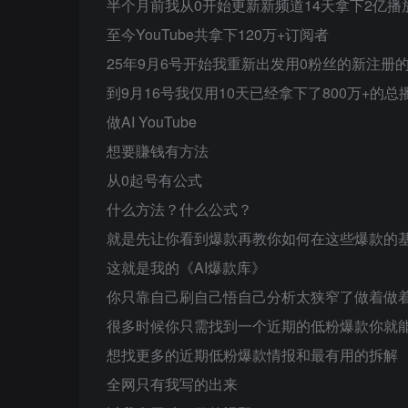
半个月前我从0开始更新新频道14天拿下2亿播放量
至今YouTube共拿下120万+订阅者
25年9月6号开始我重新出发用0粉丝的新注册的Yo
到9月16号我仅用10天已经拿下了800万+的
做AI YouTube​
想要賺钱有方法​
从0起号有公式​
什么方法？什么公式？​
就是​先让你看到爆款再教你如何在这些爆款的基
这就是我的《AI爆款库》​
你只靠自己刷自己悟自己分析太狭窄了做着做着
很多时候你只需找到一个近期的低粉爆款你就能
想找更多的近期低粉爆款情报和最有用的拆解​
全网只有我写的出来​