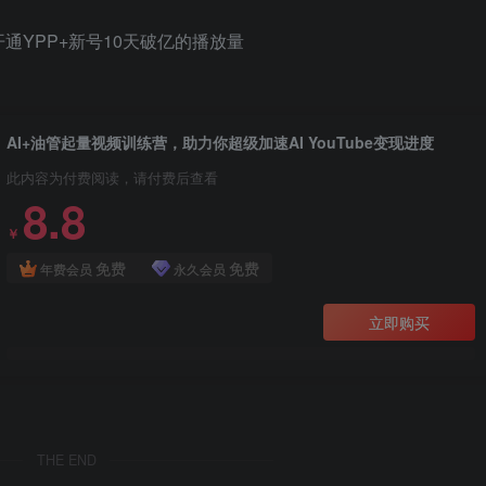
通YPP+新号10天破亿的播放量​
AI+油管起量视频训练营，助力你超级加速AI YouTube变现进度
此内容为付费阅读，请付费后查看
8.8
￥
免费
免费
年费会员
永久会员
立即购买
THE END