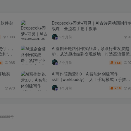
从软件实
Deepseek+即梦+可灵｜AI古诗词动画制作
战课，全流程手把手教学
1003
2个月前
9
交付，，
AI漫剧全链路创作实战课，紧跟行业发展趋
盈利”的
势，从选题改编到变现落地，打造高流量优
作品
985
9
2个月前
.6
6.6
￥
落地实
AI写作陪跑营3.0，Ai智能体创建写作
skill（workbuddy）+人工手写模式（手搓模
式），去除AI痕迹（头条号、公众号、百家
9
973
1个月前
6.6
￥
号）
66689号