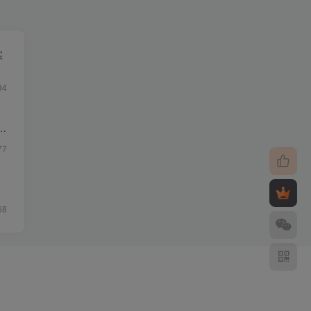
实
94
质
77
68