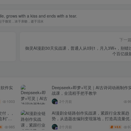
le, grows with a kiss and ends with a tear.
起于微笑，浓于亲吻，逝于泪水
下一
御灵AI漫剧30天实战课，普通人从0到1，月入3W+，别错
个百亿级
从软件实
Deepseek+即梦+可灵｜AI古诗词动画制作
战课，全流程手把手教学
1003
2个月前
9
交付，，
AI漫剧全链路创作实战课，紧跟行业发展趋
盈利”的
势，从选题改编到变现落地，打造高流量优
作品
985
9
2个月前
.6
6.6
￥