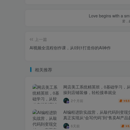
Love begins with a smi
爱，
上一篇
AI视频全流程创作课，从0到1打造你的AI神作
相关推荐
网店美工系统精英班，0基础学习，
操到店铺装修，轻松接单就业
2个月前
6.6
￥
AI编程进阶实战营，从敲代码到变现
真正实现从“会写代码”到“售卖AI产品
跨越
6天前
6
￥