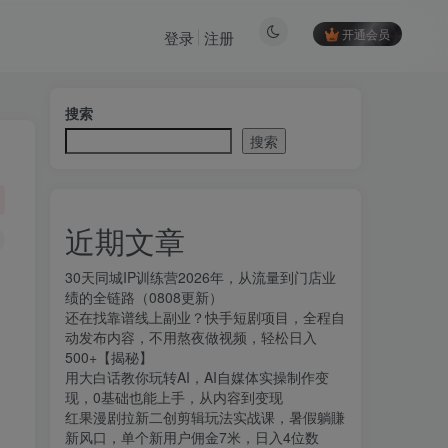
开通会员
登录
注册
搜索
搜索
近期文章
30天同城IP训练营2026年，从流量到门店业
绩的全链路（0808更新）
还在找靠谱线上副业？快手短剧项目，全程自
动发布内容，不用熬夜做视频，轻松日入
500+【揭秘】
用大白话教你玩转AI，AI自媒体实操制作变
现，0基础也能上手，从内容到变现
红果漫剧拉新二创剪辑玩法实战课，暑假躺賺
新风口，单个新用户佣金7米，日入4位数