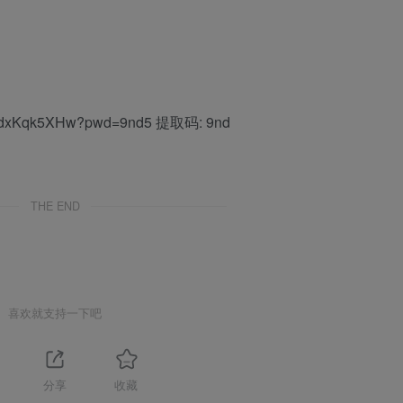
iYi0dxKqk5XHw?pwd=9nd5 提取码: 9nd
THE END
喜欢就支持一下吧
分享
收藏