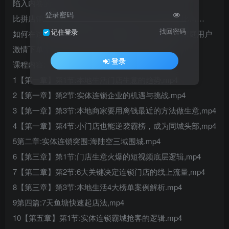
陷入内卷的漩涡——
登录密码
比拼店铺装潢的温馨度服务的贴心程度产品的性价比……
找回密码
记住登录
如何在这场激烈的同行竞争中脱颖而出，吸引万千家庭用户
激情下单，成为了困扰家纺业老板们的共同难题。
登录
课程内容:
1【第一章】第1节:本地生活门店生意的趋势,mp4
2【第一章】第2节:实体连锁企业的机遇与挑战.mp4
3【第一章】第3节:本地商家要用离钱最近的方法做生意,mp4
4【第一章】第4节:小门店也能逆袭霸榜，成为同城头部,mp4
5第二章:实体连锁突围:海陆空三域围城.mp4
6【第三章】第1节:门店生意火爆的短视频底层逻辑,mp4
7【第三章】第2节:6大关键决定连锁门店的线上流量,mp4
8【第三章】第3节:本地生活4大榜单案例解析.mp4
9第四篇:7天鱼塘快速起店法,mp4
10【第五章】第1节:实体连锁霸城抢客的逻辑.mp4