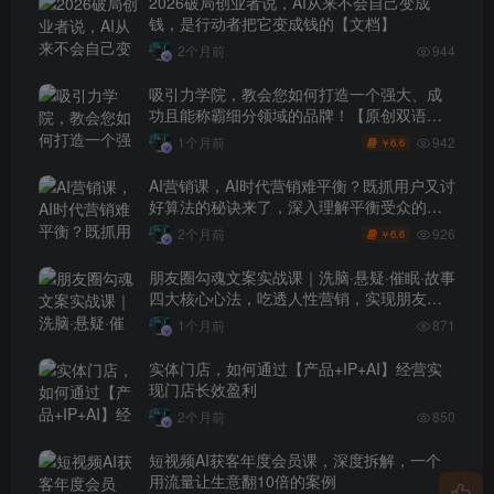
2026破局创业者说，AI从来不会自己变成
钱，是行动者把它变成钱的【文档】
2个月前
944
吸引力学院，教会您如何打造一个强大、成
功且能称霸细分领域的品牌！【原创双语字
幕】
942
1个月前
6.6
￥
AI营销课，AI时代营销难平衡？既抓用户又讨
好算法的秘诀来了，深入理解平衡受众的需
求【原创双语字幕】
926
2个月前
6.6
￥
朋友圈勾魂文案实战课｜洗脑·悬疑·催眠·故事
四大核心心法，吃透人性营销，实现朋友圈
不销而售被动成交
1个月前
871
实体门店，如何通过【产品+IP+AI】经营实
现门店长效盈利
2个月前
850
短视频AI获客年度会员课，深度拆解，一个
用流量让生意翻10倍的案例