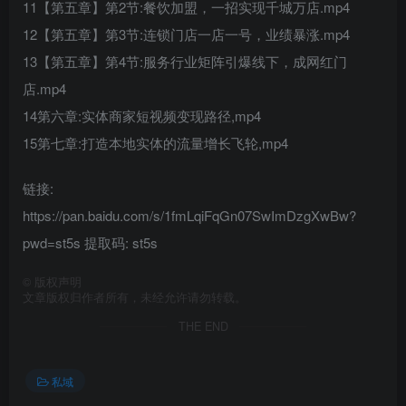
11【第五章】第2节:餐饮加盟，一招实现千城万店.mp4
12【第五章】第3节:连锁门店一店一号，业绩暴涨.mp4
13【第五章】第4节:服务行业矩阵引爆线下，成网红门
店.mp4
14第六章:实体商家短视频变现路径,mp4
15第七章:打造本地实体的流量增长飞轮,mp4
链接:
https://pan.baidu.com/s/1fmLqiFqGn07SwImDzgXwBw?
pwd=st5s 提取码: st5s
©
版权声明
文章版权归作者所有，未经允许请勿转载。
THE END
私域