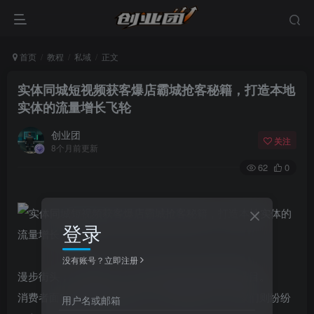
首页
教程
私域
正文
实体同城短视频获客爆店霸城抢客秘籍，打造本地
实体的流量增长飞轮
创业团
关注
8个月前更新
62
0
登录
没有账号？立即注册
漫步街头，不难发现，各式各样的家纺店铺琳琅满目。
消费者面对丰富多样的选择，往往眼花缭乱，商家们则纷纷
用户名或邮箱