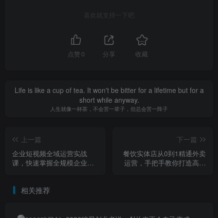
喜欢就支持一下吧
点赞
0
分享
收藏
Life is like a cup of tea. It won't be bitter for a lifetime but for a
short while anyway.
人生就像一杯茶，不会苦一辈子，但总会苦一阵子
上一篇
下一篇
企业短视频全域运营实战
餐饮实体店从0到1精通外卖
课，快速掌握全规模企业通
运营，手把手教你打造高销
用短视频账号搭建技巧
量外卖店
相关推荐