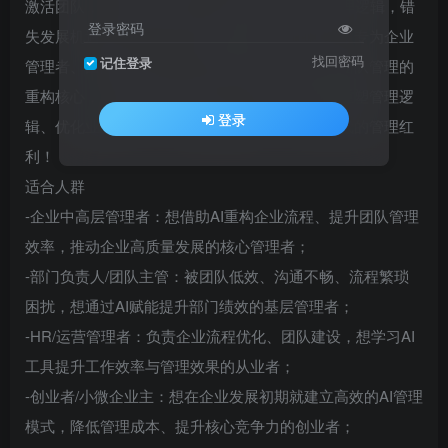
激活团队，实现效率翻倍，你却还在沿用旧有管理逻辑，错
登录密码
失发展机遇？这款「AI时代高效团队管理」课程，专为企业
找回密码
记住登录
管理者、团队负责人打造，聚焦AI对企业流程与团队管理的
重构核心，不用复杂技术储备，手把手教你用AI重塑管理逻
登录
辑、优化业务流程，打造高效能团队，抓住AI时代的管理红
利！
适合人群
-企业中高层管理者：想借助AI重构企业流程、提升团队管理
效率，推动企业高质量发展的核心管理者；
-部门负责人/团队主管：被团队低效、沟通不畅、流程繁琐
困扰，想通过AI赋能提升部门绩效的基层管理者；
-HR/运营管理者：负责企业流程优化、团队建设，想学习AI
工具提升工作效率与管理效果的从业者；
-创业者/小微企业主：想在企业发展初期就建立高效的AI管理
模式，降低管理成本、提升核心竞争力的创业者；