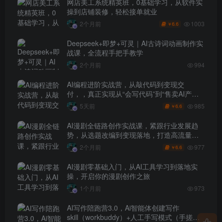
网店美工系统精英班，0基础学习，从软件实
操到店铺装修，轻松接单就业
1003
2个月前
6.6
￥
Deepseek+即梦+可灵｜AI古诗词动画制作实
战课，全流程手把手教学
2个月前
994
AI编程进阶实战营，从敲代码到变现交
付，，真正实现从“会写代码”到“售卖AI产品
盈利”的跨越
985
5天前
6.6
￥
AI漫剧全链路创作实战课，紧跟行业发展趋
势，从选题改编到变现落地，打造高流量优
质作品
977
2个月前
6.6
￥
AI漫剧零基础入门，从AI工具学习到落地实
操，开启你的漫剧创作之旅
1个月前
973
AI写作陪跑营3.0，Ai智能体创建写作
skill（workbuddy）+人工手写模式（手搓模