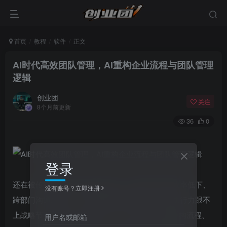
首页
教程
软件
正文
AI时代高效团队管理，AI重构企业流程与团队管理
逻辑
创业团
关注
8个月前更新
36
0
登录
还在被传统团队管理的痛点困扰？流程繁琐导致效率低下、
没有账号？立即注册
跨部门沟通成本高、决策依赖经验易出错、团队执行力跟不
上战略节奏？AI时代已然来临，别人的企业靠AI重构流程、
用户名或邮箱