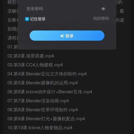
模型和渲染动画，结合Iclone设计人物动作，实现软件间的
登录密码
流畅协作。课程还涵盖灯光摄像、音频处理等实用技能，最
找回密码
记住登录
后教你用剪映完成作品剪辑与发布，轻松创作出专业级的虚
拟视频内容。
登录
课程目录：
01.第1课.检查软件.mp4
02.第2课.场景搭建.mp4
03.第3课.CC4人物建模.mp4
04.第4课.Blender定位立方体的制作.mp4
05.第5课.Blender摄像机的运用.mp4
06.第6课.Iclone动作设计+Blender互传.mp4
07.第7课.Blender渲染动画.mp4
08.第8课.Blender世界环境制作.mp4
09.第9课.Blender灯光+摄像机配合.mp4
10.第10课.Iclone人物拿物品.mp4