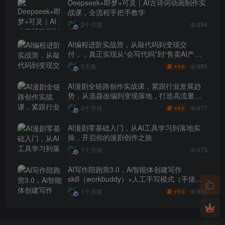
Deepseek+即梦+可灵｜AI古诗词动画制作实
战课，全流程手把手教学
2个月前
994
AI编程进阶实战营，从敲代码到变现交
付，，真正实现从“会写代码”到“售卖AI产品
盈利”的跨越
985
5天前
6.6
￥
AI漫剧全链路创作实战课，紧跟行业发展趋
势，从选题改编到变现落地，打造高流量优
质作品
977
2个月前
6.6
￥
AI漫剧零基础入门，从AI工具学习到落地实
操，开启你的漫剧创作之旅
1个月前
973
AI写作陪跑营3.0，Ai智能体创建写作
skill（workbuddy）+人工手写模式（手搓模
式），去除AI痕迹（头条号、公众号、百家
968
1个月前
6.6
￥
号）