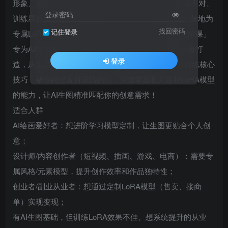
形象、定制化风格模型，却卡在“数据准备难、参数调不对、
登录密码
训练易过拟合”？明明会用AI生图，却不懂如何将创意落地为
找回密码
记住登录
专属LoRA模型，错失变现机会？这款「LoRA训练进阶课」
专为AI绘画爱好者、设计师、内容创作者及变现创业者打
登录
造，从生图逻辑到炼丹实操，全流程拆解LoRA模型训练核心
技巧，帮你跳过盲目试错的坑，快速掌握私人定制LoRA模型
的能力，让AI生图精准匹配你的创意需求！
适合人群
AI绘画爱好者：想进阶学习模型定制，让生图更贴合个人创
意；
设计师/内容创作者（短视频、插画、游戏、电商）：需要专
属风格/元素模型，提升创作效率和作品独特性；
创业者/副业从业者：想通过定制LoRA模型（售卖、接商
单）实现变现；
有AI生图基础，但训练LoRA效果不佳、想系统提升的从业