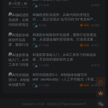
2个月前
995
AI编程进阶实战营，从敲代码到变现交
付，，真正实现从“会写代码”到“售卖AI产品
盈利”的跨越
985
6天前
6.6
￥
AI漫剧全链路创作实战课，紧跟行业发展趋
势，从选题改编到变现落地，打造高流量优
质作品
977
2个月前
6.6
￥
AI漫剧零基础入门，从AI工具学习到落地实
操，开启你的漫剧创作之旅
1个月前
973
AI写作陪跑营3.0，Ai智能体创建写作
skill（workbuddy）+人工手写模式（手搓模
式），去除AI痕迹（头条号、公众号、百家
968
1个月前
6.6
￥
号）
Copyright © 2025 ·
创业团
辽ICP备2025066689号