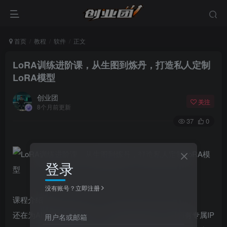
首页
教程
软件
正文
LoRA训练进阶课，从生图到炼丹，打造私人定制
LoRA模型
创业团
关注
8个月前更新
37
0
登录
没有账号？立即注册
课程介绍：
还在为AI生图“风格不统一、元素不对味”发愁？想拥有专属IP
用户名或邮箱