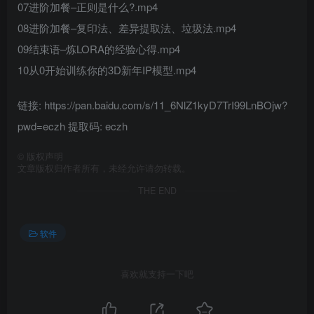
07进阶加餐–正则是什么?.mp4
08进阶加餐–复印法、差异提取法、垃圾法.mp4
09结束语–炼LORA的经验心得.mp4
10从0开始训练你的3D新年IP模型.mp4
链接: https://pan.baidu.com/s/11_6NlZ1kyD7TrI99LnBOjw?
pwd=eczh 提取码: eczh
©
版权声明
文章版权归作者所有，未经允许请勿转载。
THE END
软件
喜欢就支持一下吧