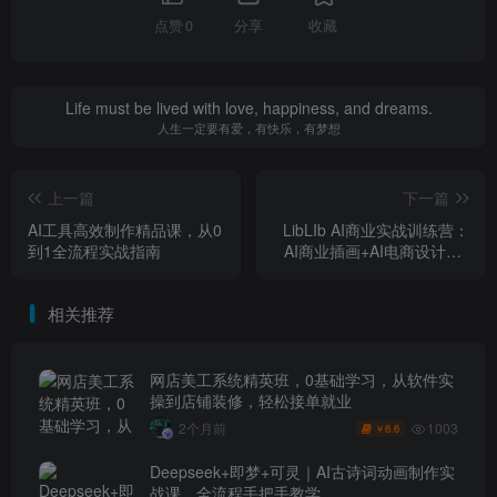
点赞
0
分享
收藏
Life must be lived with love, happiness, and dreams.
人生一定要有爱，有快乐，有梦想
上一篇
下一篇
AI工具高效制作精品课，从0
LibLIb AI商业实战训练营：
到1全流程实战指南
AI商业插画+AI电商设计+AI
图像精修+COMFY UI工作流
+AI+PS高级合成
相关推荐
网店美工系统精英班，0基础学习，从软件实
操到店铺装修，轻松接单就业
1003
2个月前
6.6
￥
Deepseek+即梦+可灵｜AI古诗词动画制作实
战课，全流程手把手教学