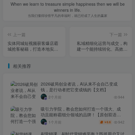
When we learn to treasure simple happiness then we will be
winners in life.
当我们懂得珍惜平凡的幸福时，就已经成了人生的赢家
上一篇
下一篇
实体同城短视频获客爆店霸
私域精细化运营与成交，构
城抢客秘籍，打造本地实体
建一个能持续转化、高效复
的流量增长飞轮
购的私域收入系统，让流量
真正变为留量
相关推荐
2026破局创业者说，AI从来不会自己变成
钱，是行动者把它变成钱的【文档】
2个月前
944
吸引力学院，教会您如何打造一个强大、成
功且能称霸细分领域的品牌！【原创双语字
幕】
942
1个月前
6.6
￥
AI营销课，AI时代营销难平衡？既抓用户又讨