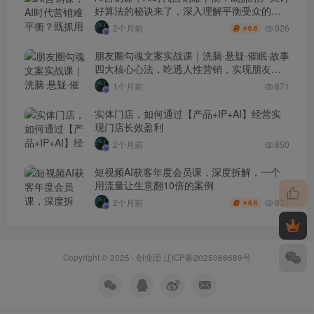
好算法的秘诀来了，深入理解平衡受众的需
求【原创双语字幕】
926
2个月前
6.6
￥
朋友圈勾魂文案实战课｜洗脑·悬疑·催眠·故事
四大核心心法，吃透人性营销，实现朋友圈
不销而售被动成交
1个月前
871
实体门店，如何通过【产品+IP+AI】经营实
现门店长效盈利
2个月前
850
短视频AI获客年度会员课，深度拆解，一个
用流量让生意翻10倍的案例
831
2个月前
6.6
￥
Copyright © 2025 ·
创业团
辽ICP备2025066689号