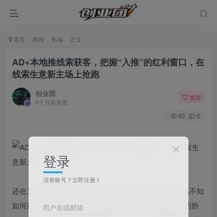
首页
教程
私域
正文
AD+本地推线索获客，把握“入推”的红利窗口，在
线索生意新主场上抢跑
创业团
关注
6个月前更新
63
0
登录
没有账号？立即注册
还在为线索获客成本高、转化难发愁？AD私信功能下线不知
如何迁移？想抓住“入推”政策红利，却不懂AD+本地推的协
用户名或邮箱