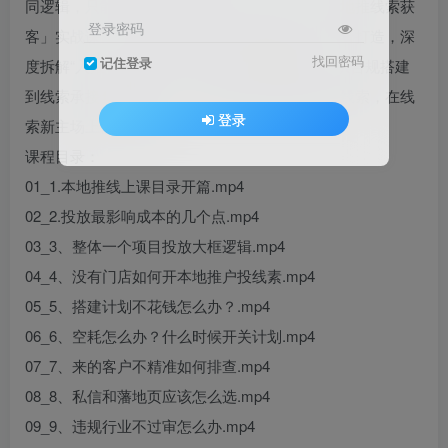
同逻辑，只能看着同行低价抢客？这款「AD+本地推线索获
登录密码
客」实战课，专为想抢占线索生意新赛道的从业者打造，深
找回密码
记住登录
度拆解“入推”政策红利与双平台协同投放逻辑，从合规搭建
到线索承接全流程落地，帮你低成本获取高精准线索，在线
登录
索新主场上快速抢跑！
课程目录：
01_1.本地推线上课目录开篇.mp4
02_2.投放最影响成本的几个点.mp4
03_3、整体一个项目投放大框逻辑.mp4
04_4、没有门店如何开本地推户投线素.mp4
05_5、搭建计划不花钱怎么办？.mp4
06_6、空耗怎么办？什么时候开关计划.mp4
07_7、来的客户不精准如何排查.mp4
08_8、私信和藩地页应该怎么选.mp4
09_9、违规行业不过审怎么办.mp4