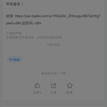
率双爆发！
链接: https://pan.baidu.com/s/1RQs5Ic_ZHslxgucB6TpHXg?
pwd=u9hi 提取码: u9hi
©
版权声明
文章版权归作者所有，未经允许请勿转载。
THE END
私域
喜欢就支持一下吧
点赞
0
分享
收藏